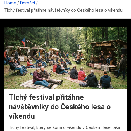
Home
Domácí
Tichý festival přitáhne návštěvníky do Českého lesa o víkendu
Tichý festival přitáhne
návštěvníky do Českého lesa o
víkendu
Tichý festival, který se koná o víkendu v Českém lese, láká