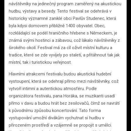
návštěvníky na jedinečný program zaměřený na akustickou
hudbu, výstavy a besedy. Tento festival se odehrává v
historicky významné zaniklé obci Pavlův Studenec, která
byla kdysi domovem přibližně 1400 obyvatel. Obec,
rozkládající se podél hraničního hřebene s Německem, je
známá svými hostinci a zábavou, což lákalo návštěvníky z
širokého okolí. Festival má za cíl oživit místní kulturu a
tradice, které se zde vyvíjely po staletí, a přitáhnout tak jak
místní, tak i turistickou veřejnost.
Hlavními atrakcemi festivalu budou akustická hudební
vystoupení, která se odehrají přímo mezi návštěvníky, což
vytvoří intimní a autentickou atmosféru. Podle
organizátora festivalu, pana Horáka, se muzikanti usadí
přímo v davu a budou hrát bez zesilovačů, čímž se navrátí
k původnímu způsobu koncertování. Tato forma
vystupování umožní divákům vychutnat si hudbu v
přirozeném prostředí a vzájemně se propojit s umělci.