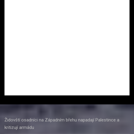
Židovští osadníci na Západním břehu napadají Palestince a
kritizují armádu