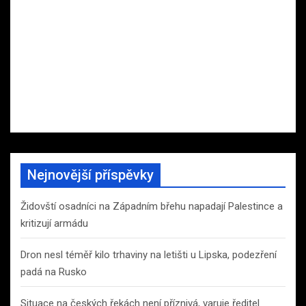
Nejnovější příspěvky
Židovští osadníci na Západním břehu napadají Palestince a
kritizují armádu
Dron nesl téměř kilo trhaviny na letišti u Lipska, podezření
padá na Rusko
Situace na českých řekách není příznivá, varuje ředitel