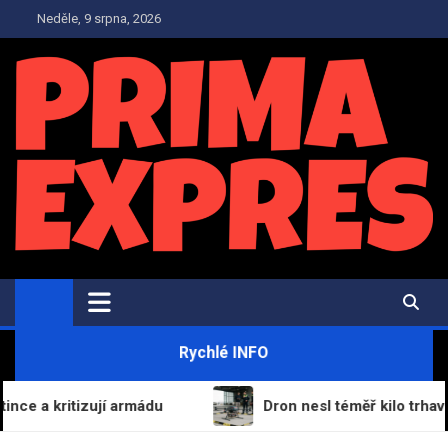
Skip
Neděle, 9 srpna, 2026
to
content
PrimaExpres.cz
Informační magazín a novinky
Rychlé INFO
 kritizují armádu
Dron nesl téměř kilo trhaviny na