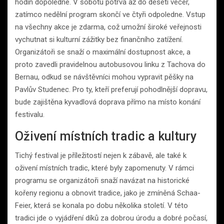
hodin dopoledne. V sobotu potrvá až do deseti večer,
zatímco nedělní program skončí ve čtyři odpoledne. Vstup
na všechny akce je zdarma, což umožní široké veřejnosti
vychutnat si kulturní zážitky bez finančního zatížení.
Organizátoři se snaží o maximální dostupnost akce, a
proto zavedli pravidelnou autobusovou linku z Tachova do
Bernau, odkud se návštěvníci mohou vypravit pěšky na
Pavlův Studenec. Pro ty, kteří preferují pohodlnější dopravu,
bude zajištěna kyvadlová doprava přímo na místo konání
festivalu.
Oživení místních tradic a kultury
Tichý festival je příležitostí nejen k zábavě, ale také k
oživení místních tradic, které byly zapomenuty. V rámci
programu se organizátoři snaží navázat na historické
kořeny regionu a obnovit tradice, jako je zmíněná Schaa-
Feier, která se konala po dobu několika století. V této
tradici jde o vyjádření díků za dobrou úrodu a dobré počasí,