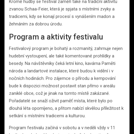
Kromě hudby se festival zaměří také na tradiční aktivitu
zvanou Schaa-Feier, která je spjata s místními zvyky a
tradicemi, kdy se konají procesí s vynášením madon a
žehnáním za dobrou úrodu.
Program a aktivity festivalu
Festivalový program je bohatý a rozmanitý, zahrnuje nejen
hudební vystoupení, ale také komentované prohlídky a
besedy. Na návštěvníky čeká letní kino, kavárna Paměti
národa a landartové instalace, které budou k vidění i v
nočních hodinách. Pro zájemce o přírodu a kempování
bude k dispozici možnost postavit stan přímo v areálu
zaniklé obce, což je jinak na tomto místě zakázané.
Pořadatelé se snaží oživit paměť místa, které bylo po
dlouhá léta opomíjeno, a přitom nabízí skvělou příležitost k
setkání s místními tradicemi a kulturou.
Program festivalu začíná v sobotu a v neděli vždy v 11