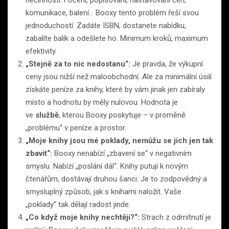
nečinnosti. Focení, popisování, nastavování cen,
komunikace, balení… Booxy tento problém řeší svou
jednoduchostí. Zadáte ISBN, dostanete nabídku,
zabalíte balík a odešlete ho. Minimum kroků, maximum
efektivity.
„Stejně za to nic nedostanu“:
Je pravda, že výkupní
ceny jsou nižší než maloobchodní. Ale za minimální úsilí
získáte peníze za knihy, které by vám jinak jen zabíraly
místo a hodnotu by měly nulovou. Hodnota je
ve
službě
, kterou Booxy poskytuje – v proměně
„problému“ v peníze a prostor.
„Moje knihy jsou mé poklady, nemůžu se jich jen tak
zbavit“:
Booxy nenabízí „zbavení se“ v negativním
smyslu. Nabízí „poslání dál“. Knihy putují k novým
čtenářům, dostávají druhou šanci. Je to zodpovědný a
smysluplný způsob, jak s knihami naložit. Vaše
„poklady“ tak dělají radost jinde.
„Co když moje knihy nechtějí?“:
Strach z odmítnutí je