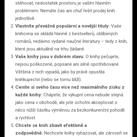
stěhovat, nedostatek prostoru je vaším hlavním
problémem. Nemáte čas ani chuť řešit prodej knih
jednotlivě.
Vlastníte převážně populární a novější tituly:
Vaše
knihovna se skládá hlavně z bestsellerů, oblíbených
románů, nedávno vydané naučné literatury – tedy z knih,
které jsou aktuálně na trhu žádané.
Vaše knihy jsou v dobrém stavu:
O knihy pečujete,
nejsou poškozené, popsané ani silně opotřebované.
Většina z nich vypadá, jako by právě opustila
knihkupectví (nebo se tomu blíží).
Ceníte si svého času více než maximálního zisku z
každé knihy:
Chápete, že výkupní cena nebude stejná
jako cena v obchodě, ale jste ochotni akceptovat o
něco nižší částku výměnou za bezkonkurenční pohodlí
a rychlost.
Chcete se knih zbavit efektivně a
zodpovědně:
Nechcete knihy vyhazovat, ale zároveň se