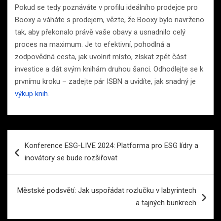
Pokud se tedy poznáváte v profilu ideálního prodejce pro
Booxy a váháte s prodejem, vězte, že Booxy bylo navrženo
tak, aby překonalo právě vaše obavy a usnadnilo celý
proces na maximum. Je to efektivní, pohodlná a
zodpovědná cesta, jak uvolnit místo, získat zpět část
investice a dát svým knihám druhou šanci. Odhodlejte se k
prvnímu kroku – zadejte pár ISBN a uvidíte, jak snadný je
výkup knih
.
Navigace
Konference ESG-LIVE 2024: Platforma pro ESG lídry a
pro
inovátory se bude rozšiřovat
příspěvek
Městské podsvětí: Jak uspořádat rozlučku v labyrintech
a tajných bunkrech