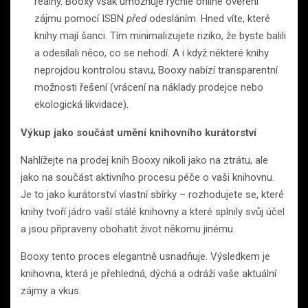
reálný. Booxy však umožňuje rychlé online ověření
zájmu pomocí ISBN
před
odesláním. Hned víte, které
knihy mají šanci. Tím minimalizujete riziko, že byste balili
a odesílali něco, co se nehodí. A i když některé knihy
neprojdou kontrolou stavu, Booxy nabízí transparentní
možnosti řešení (vrácení na náklady prodejce nebo
ekologická likvidace).
Výkup jako součást umění knihovního kurátorství
Nahlížejte na prodej knih Booxy nikoli jako na ztrátu, ale
jako na součást aktivního procesu péče o vaši knihovnu.
Je to jako kurátorství vlastní sbírky – rozhodujete se, které
knihy tvoří jádro vaší stálé knihovny a které splnily svůj účel
a jsou připraveny obohatit život někomu jinému.
Booxy tento proces elegantně usnadňuje. Výsledkem je
knihovna, která je přehledná, dýchá a odráží vaše aktuální
zájmy a vkus.