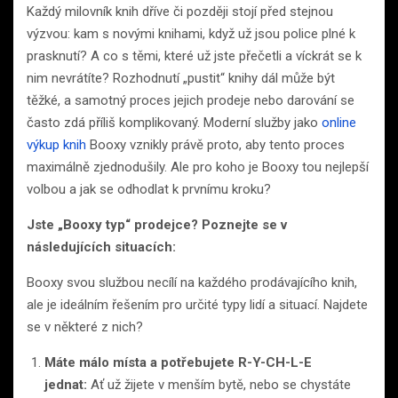
Každý milovník knih dříve či později stojí před stejnou
výzvou: kam s novými knihami, když už jsou police plné k
prasknutí? A co s těmi, které už jste přečetli a víckrát se k
nim nevrátíte? Rozhodnutí „pustit“ knihy dál může být
těžké, a samotný proces jejich prodeje nebo darování se
často zdá příliš komplikovaný. Moderní služby jako
online
výkup knih
Booxy vznikly právě proto, aby tento proces
maximálně zjednodušily. Ale pro koho je Booxy tou nejlepší
volbou a jak se odhodlat k prvnímu kroku?
Jste „Booxy typ“ prodejce? Poznejte se v
následujících situacích:
Booxy svou službou necílí na každého prodávajícího knih,
ale je ideálním řešením pro určité typy lidí a situací. Najdete
se v některé z nich?
Máte málo místa a potřebujete R-Y-CH-L-E
jednat:
Ať už žijete v menším bytě, nebo se chystáte