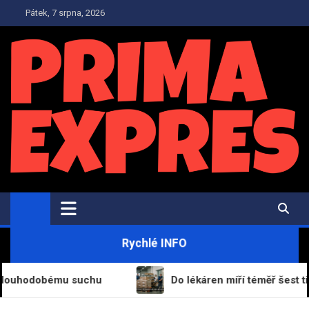
Skip
Pátek, 7 srpna, 2026
to
content
PrimaExpres.cz
Informační magazín a novinky
Rychlé INFO
hodobému suchu
Do lékáren míří téměř šest tisíc bal