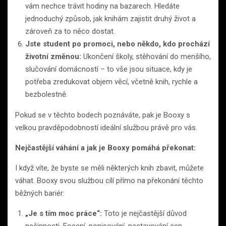
vám nechce trávit hodiny na bazarech. Hledáte
jednoduchý způsob, jak knihám zajistit druhý život a
zároveň za to něco dostat.
Jste student po promoci, nebo někdo, kdo prochází
životní změnou:
Ukončení školy, stěhování do menšího,
slučování domácností – to vše jsou situace, kdy je
potřeba zredukovat objem věcí, včetně knih, rychle a
bezbolestně.
Pokud se v těchto bodech poznáváte, pak je Booxy s
velkou pravděpodobností ideální službou právě pro vás.
Nejčastější váhání a jak je Booxy pomáhá překonat:
I když víte, že byste se měli některých knih zbavit, můžete
váhat. Booxy svou službou cílí přímo na překonání těchto
běžných bariér:
„Je s tím moc práce“:
Toto je nejčastější důvod