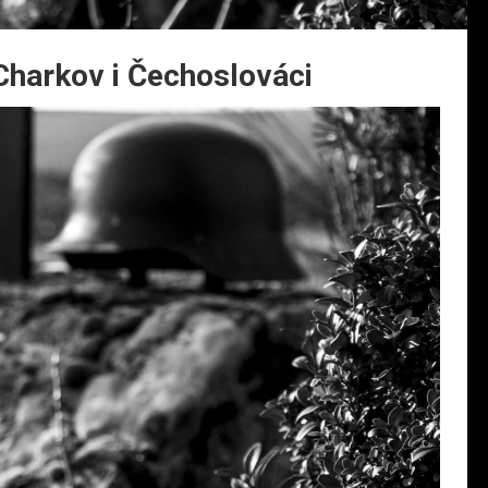
 Charkov i Čechoslováci