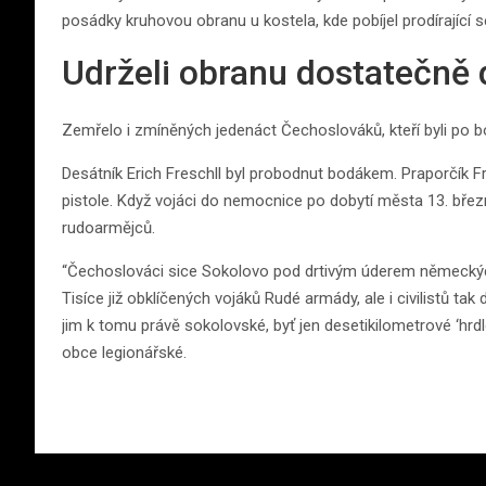
posádky kruhovou obranu u kostela, kde pobíjel prodírající s
Udrželi obranu dostatečně
Zemřelo i zmíněných jedenáct Čechoslováků, kteří byli po b
Desátník Erich Freschll byl probodnut bodákem. Praporčík Fr
pistole. Když vojáci do nemocnice po dobytí města 13. března 
rudoarmějců.
“Čechoslováci sice Sokolovo pod drtivým úderem německých ta
Tisíce již obklíčených vojáků Rudé armády, ale i civilistů tak
jim k tomu právě sokolovské, byť jen desetikilometrové ‘hrdl
obce legionářské.