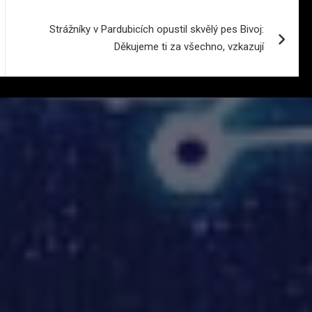
Strážníky v Pardubicích opustil skvělý pes Bivoj:
Děkujeme ti za všechno, vzkazují