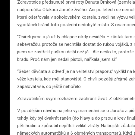
Zdravotnice předsunuté první roty Danuta Drnková (zemřela 
nadporučíka Otakara Jaroše živého. Ani po letech se nemohla
které ošetřovala v sokolovském kostele, zvedli na výzvu ve
vypotáceli bránit toto poslední nedobyté místo. S osamocen
“Osiřeli jsme a já už ty chlapce nikdy neviděla – zůstali tam
sebevraždu, protože se nechtěla dostat do rukou vojáků, z 
jsem se zastřelit puškou delší než já… Ale nešlo to, protož
bradu. Proč nám jen nedali pistoli, naříkala jsem si.”
“Seber děvčata a odveď je na velitelství praporu,” vykřikl na
věže kostela, kde měl stanoviště. O chvíli později zřejmě
zapaloval vše, co ještě nehořelo.
Zdravotníkům svým rozkazem zachránil život. Z obklíčeného
V pozdějším návrhu na jeho vyznamenání se o Jarošovi píše: 
tehdy, kdy byl dvakrát raněn (do hlavy a do prsou a krev řinu
pěti hodin a způsobil nepříteli veliké ztráty. Na bojišti zů
německých automatčíků a 6 obrněných transportérů. Když se