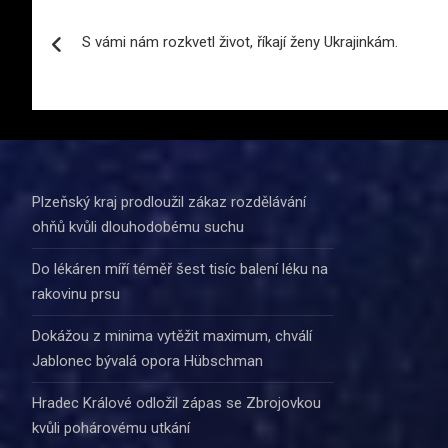
Navigace
S vámi nám rozkvetl život, říkají ženy Ukrajinkám.
pro
příspěvek
Plzeňský kraj prodloužil zákaz rozdělávání
ohňů kvůli dlouhodobému suchu
Do lékáren míří téměř šest tisíc balení léku na
rakovinu prsu
Dokážou z minima vytěžit maximum, chválí
Jablonec bývalá opora Hübschman
Hradec Králové odložil zápas se Zbrojovkou
kvůli pohárovému utkání