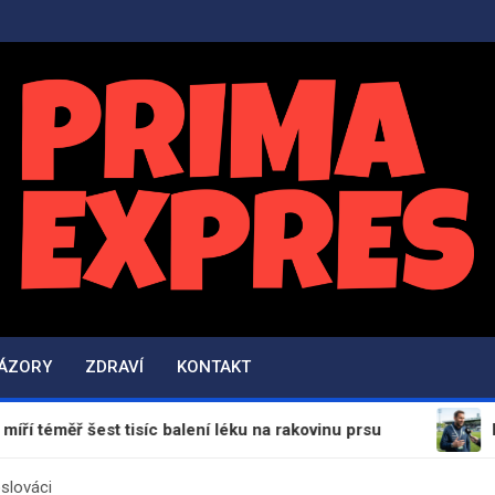
PrimaExpres.cz
Informační magazín a novinky
NÁZORY
ZDRAVÍ
KONTAKT
est tisíc balení léku na rakovinu prsu
Dokážou z m
oslováci