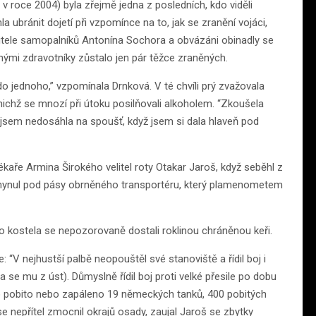
v roce 2004) byla zřejmě jedna z posledních, kdo viděli
 ubránit dojetí při vzpomínce na to, jak se zranění vojáci,
litele samopalníků Antonína Sochora a obvázáni obinadly se
ými zdravotníky zůstalo jen pár těžce zraněných.
 do jednoho,” vzpomínala Drnková. V té chvíli prý zvažovala
nichž se mnozí při útoku posilňovali alkoholem. “Zkoušela
e jsem nedosáhla na spoušť, když jsem si dala hlaveň pod
 lékaře Armina Širokého velitel roty Otakar Jaroš, když seběhl z
 zahynul pod pásy obrněného transportéru, který plamenometem
 kostela se nepozorovaně dostali roklinou chráněnou keři.
“V nejhustší palbě neopouštěl své stanoviště a řídil boj i
la se mu z úst). Důmyslně řídil boj proti velké přesile po dobu
stalo pobito nebo zapáleno 19 německých tanků, 400 pobitých
 nepřítel zmocnil okrajů osady, zaujal Jaroš se zbytky