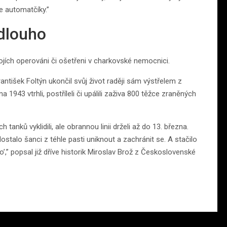
e automatčíky.”
 dlouho
ojích operováni či ošetřeni v charkovské nemocnici.
antišek Foltýn ukončil svůj život raději sám výstřelem z
1943 vtrhli, postříleli či upálili zaživa 800 těžce zraněných
nků vyklidili, ale obrannou linii drželi až do 13. března.
 dostalo šanci z téhle pasti uniknout a zachránit se. A stačilo
o’,” popsal již dříve historik Miroslav Brož z Československé