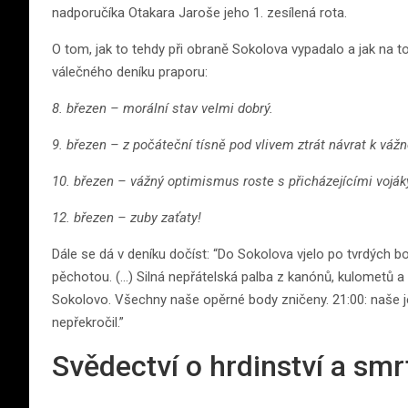
nadporučíka Otakara Jaroše jeho 1. zesílená rota.
O tom, jak to tehdy při obraně Sokolova vypadalo a jak na t
válečného deníku praporu:
8. březen – morální stav velmi dobrý.
9. březen – z počáteční tísně pod vlivem ztrát návrat k váž
10. březen – vážný optimismus roste s přicházejícími vojáky
12. březen – zuby zaťaty!
Dále se dá v deníku dočíst: “Do Sokolova vjelo po tvrdých 
pěchotou. (…) Silná nepřátelská palba z kanónů, kulometů a
Sokolovo. Všechny naše opěrné body zničeny. 21:00: naše je
nepřekročil.”
Svědectví o hrdinství a smr