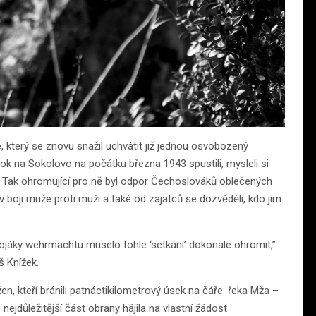
e, který se znovu snažil uchvátit již jednou osvobozený
tok na Sokolovo na počátku března 1943 spustili, mysleli si
ru. Tak ohromující pro ně byl odpor Čechoslováků oblečených
 v boji muže proti muži a také od zajatců se dozvěděli, kdo jim
ojáky wehrmachtu muselo tohle ‘setkání’ dokonale ohromit,”
š Knížek.
, kteří bránili patnáctikilometrový úsek na čáře: řeka Mža –
jdůležitější část obrany hájila na vlastní žádost