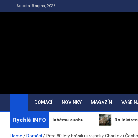
Skip
Sobota, 8 srpna, 2026
to
content
DOMÁCÍ
NOVINKY
MAGAZÍN
VAŠE 
Rychlé INFO
ů kvůli dlouhodobému suchu
Do lékáren míří téměř š
Home
Domácí
Před 80 lety bránili ukrajinský Charkov i Čech