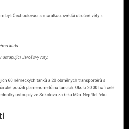
om byli Čechoslováci s morálkou, svědčí stručné věty z
nému klidu.
 ustupující Jarošovy roty.
bojích 60 německých tanků a 20 obrněných transportérů s
 široké použití plamenometů na tancích. Okolo 20:00 hoří celé
dnotky ustoupily ze Sokolova za řeku Mža. Nepřítel řeku
ti