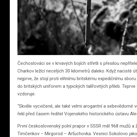
Čechoslováci se v krvavých bojích střetli s přesilou nepřítel
Charkov ležící necelých 30 kilometrů daleko. Když nacisté ú
nejprve, že stojí proti elitnímu britskému expedičnímu sbo
do britských uniforem a typických talířovitých přileb. Teprve
vzdoruje.
“Skvěle vycvičené, ale také velmi arogantní a sebevědomé v
řekl před časem ředitel Vojenského historického ústavu Ale
První československý polní prapor v SSSR měl 968 mužů a žen
Timčenkov – Mirgorod – Arťuchovka. Vesnici Sokolovo jako ne