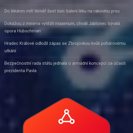
Do lékáren míří téměř šest tisíc balení léku na rakovinu prsu
Dokážou z minima vytěžit maximum, chválí Jablonec bývalá
opora Hübschman
Hradec Králové odložil zápas se Zbrojovkou kvůli pohárovému
utkání
Bezpečnostní rada státu jednala o armádní koncepci za účasti
prezidenta Pavla