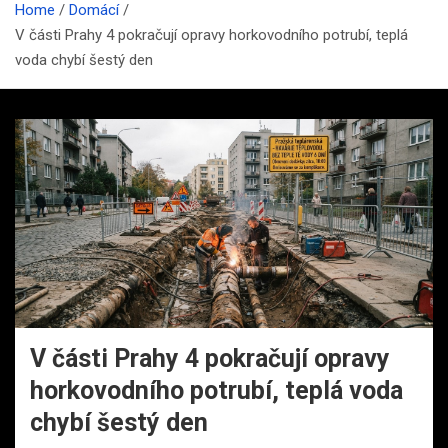
Home
Domácí
V části Prahy 4 pokračují opravy horkovodního potrubí, teplá
voda chybí šestý den
V části Prahy 4 pokračují opravy
horkovodního potrubí, teplá voda
chybí šestý den