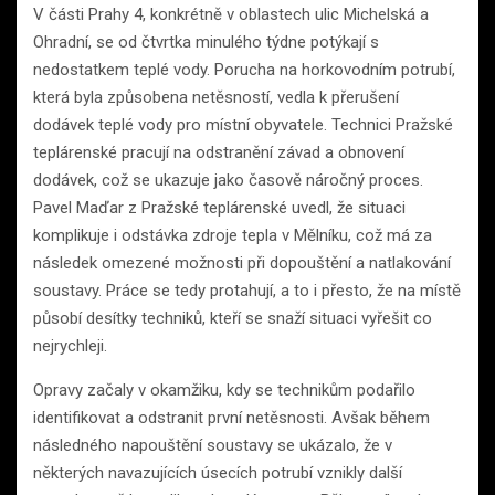
V části Prahy 4, konkrétně v oblastech ulic Michelská a
Ohradní, se od čtvrtka minulého týdne potýkají s
nedostatkem teplé vody. Porucha na horkovodním potrubí,
která byla způsobena netěsností, vedla k přerušení
dodávek teplé vody pro místní obyvatele. Technici Pražské
teplárenské pracují na odstranění závad a obnovení
dodávek, což se ukazuje jako časově náročný proces.
Pavel Maďar z Pražské teplárenské uvedl, že situaci
komplikuje i odstávka zdroje tepla v Mělníku, což má za
následek omezené možnosti při dopouštění a natlakování
soustavy. Práce se tedy protahují, a to i přesto, že na místě
působí desítky techniků, kteří se snaží situaci vyřešit co
nejrychleji.
Opravy začaly v okamžiku, kdy se technikům podařilo
identifikovat a odstranit první netěsnosti. Avšak během
následného napouštění soustavy se ukázalo, že v
některých navazujících úsecích potrubí vznikly další