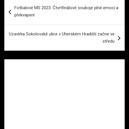
Navigace
Fotbalové MS 2023: Čtvrtfinálové souboje plné emocí a
pro
překvapení
příspěvek
Uzavírka Sokolovské ulice v Uherském Hradišti začne ve
středu