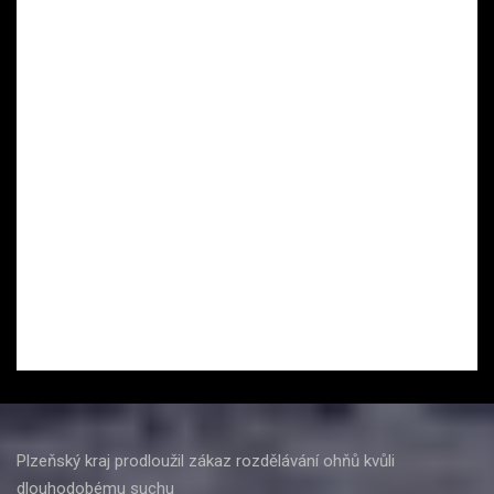
Plzeňský kraj prodloužil zákaz rozdělávání ohňů kvůli
dlouhodobému suchu