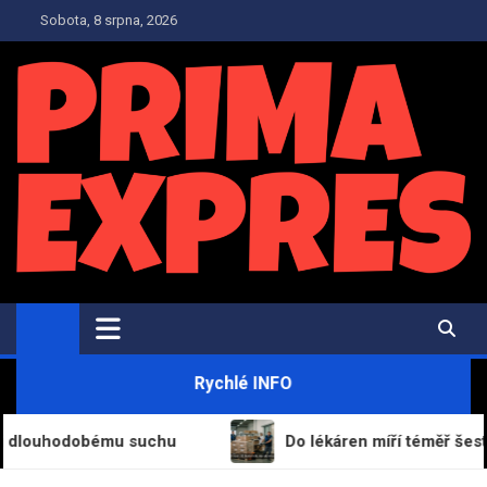
Skip
Sobota, 8 srpna, 2026
to
content
PrimaExpres.cz
Informační magazín a novinky
Rychlé INFO
ouhodobému suchu
Do lékáren míří téměř šest tisíc 