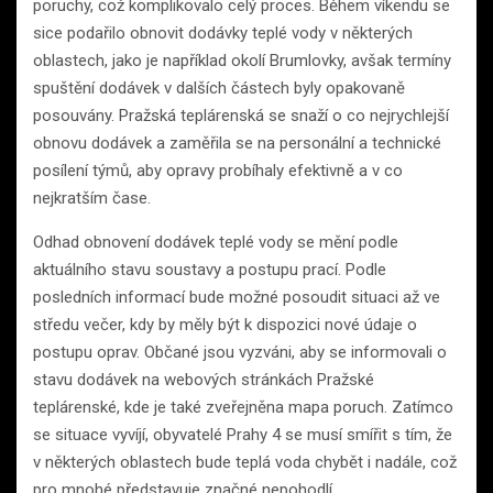
poruchy, což komplikovalo celý proces. Během víkendu se
sice podařilo obnovit dodávky teplé vody v některých
oblastech, jako je například okolí Brumlovky, avšak termíny
spuštění dodávek v dalších částech byly opakovaně
posouvány. Pražská teplárenská se snaží o co nejrychlejší
obnovu dodávek a zaměřila se na personální a technické
posílení týmů, aby opravy probíhaly efektivně a v co
nejkratším čase.
Odhad obnovení dodávek teplé vody se mění podle
aktuálního stavu soustavy a postupu prací. Podle
posledních informací bude možné posoudit situaci až ve
středu večer, kdy by měly být k dispozici nové údaje o
postupu oprav. Občané jsou vyzváni, aby se informovali o
stavu dodávek na webových stránkách Pražské
teplárenské, kde je také zveřejněna mapa poruch. Zatímco
se situace vyvíjí, obyvatelé Prahy 4 se musí smířit s tím, že
v některých oblastech bude teplá voda chybět i nadále, což
pro mnohé představuje značné nepohodlí.