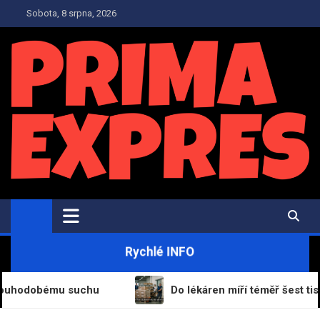
Skip
Sobota, 8 srpna, 2026
to
content
PrimaExpres.cz
Informační magazín a novinky
Rychlé INFO
obému suchu
Do lékáren míří téměř šest tisíc balení