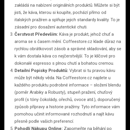
zakládá na nabízení originálních produktů. Můžete si být
jisti, že káva, kterou si koupíte, pochází přímo od
italských pražíren a splňuje jejich standardy kvality. To je
zásadní pro dosažení autentické chuti.
Čerstvost Především:
Káva je produkt, jehož chuť a
aroma se s časem mění. Coffeestore.cz klade důraz na
rychlou obrátkovost zásob a správné skladování, aby se
k vám dostala káva co nejčerstvější. To je klíčové pro
dokonalé espresso s plnou chutí a bohatou cremou.
Detailní Popisky Produktů:
Vybrat si tu pravou kávu
může být někdy věda. Na Coffeestore.cz najdete u
každého produktu podrobné informace – složení blendu
(poměr Arabiky a Robusty), stupeň pražení, chuťový
profil (s tóny čokolády, ořechů, ovoce atd.), doporučený
způsob přípravy a historie pražírny. Tyto informace vám
pomohou učinit informované rozhodnutí a najít kávu
přesně podle vašich preferencí.
Pohodlí Nákupu Online:
Zapomeňte na běhání po