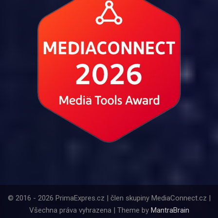
© 2016 - 2026 PrimaExpres.cz | člen skupiny MediaConnect.cz |
Všechna práva vyhrazena | Theme by
MantraBrain