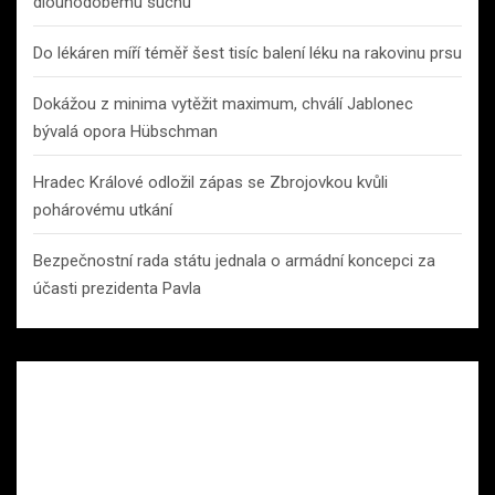
dlouhodobému suchu
Do lékáren míří téměř šest tisíc balení léku na rakovinu prsu
Dokážou z minima vytěžit maximum, chválí Jablonec
bývalá opora Hübschman
Hradec Králové odložil zápas se Zbrojovkou kvůli
pohárovému utkání
Bezpečnostní rada státu jednala o armádní koncepci za
účasti prezidenta Pavla