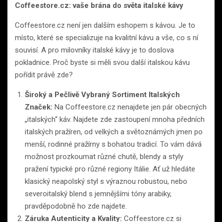
Coffeestore.cz: vaše brána do světa italské kávy
Coffeestore.cz není jen dalším eshopem s kávou. Je to
místo, které se specializuje na kvalitní kávu a vše, co s ní
souvisí. A pro milovníky italské kávy je to doslova
pokladnice. Proč byste si měli svou další italskou kávu
pořídit právě zde?
Široký a Pečlivě Vybraný Sortiment Italských
Značek:
Na Coffeestore.cz nenajdete jen pár obecných
„italských“ káv. Najdete zde zastoupení mnoha předních
italských pražíren, od velkých a světoznámých jmen po
menší, rodinné pražírny s bohatou tradicí. To vám dává
možnost prozkoumat různé chutě, blendy a styly
pražení typické pro různé regiony Itálie. Ať už hledáte
klasický neapolský styl s výraznou robustou, nebo
severoitalský blend s jemnějšími tóny arabiky,
pravděpodobně ho zde najdete.
Záruka Autenticity a Kvality:
Coffeestore.cz si