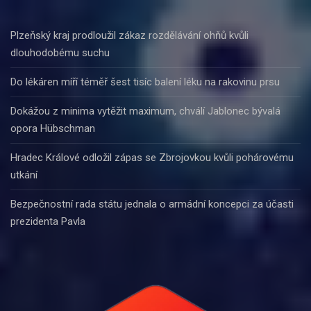
Plzeňský kraj prodloužil zákaz rozdělávání ohňů kvůli
dlouhodobému suchu
Do lékáren míří téměř šest tisíc balení léku na rakovinu prsu
Dokážou z minima vytěžit maximum, chválí Jablonec bývalá
opora Hübschman
Hradec Králové odložil zápas se Zbrojovkou kvůli pohárovému
utkání
Bezpečnostní rada státu jednala o armádní koncepci za účasti
prezidenta Pavla