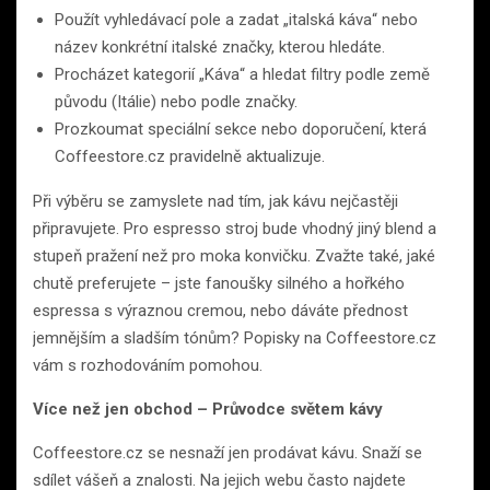
Použít vyhledávací pole a zadat „italská káva“ nebo
název konkrétní italské značky, kterou hledáte.
Procházet kategorií „Káva“ a hledat filtry podle země
původu (Itálie) nebo podle značky.
Prozkoumat speciální sekce nebo doporučení, která
Coffeestore.cz pravidelně aktualizuje.
Při výběru se zamyslete nad tím, jak kávu nejčastěji
připravujete. Pro espresso stroj bude vhodný jiný blend a
stupeň pražení než pro moka konvičku. Zvažte také, jaké
chutě preferujete – jste fanoušky silného a hořkého
espressa s výraznou cremou, nebo dáváte přednost
jemnějším a sladším tónům? Popisky na Coffeestore.cz
vám s rozhodováním pomohou.
Více než jen obchod – Průvodce světem kávy
Coffeestore.cz se nesnaží jen prodávat kávu. Snaží se
sdílet vášeň a znalosti. Na jejich webu často najdete