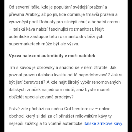
Od severní Itálie, kde je populární světlejší pražení a
převaha Arabiky, až po jih, kde dominuje tmavší pražení a
výraznější podíl Robusty pro silnější chuť a bohatší cremu
– italská káva nabízí fascinující rozmanitost. Najít
autentické zástupce této rozmanitosti v běžných
supermarketech může být ale výzva.
Výzva nalezení autenticity v moři nabídek
Trh s kávou je obrovský a snadno se v něm ztratíte. Jak
poznat pravou italskou kvalitu od té napodobované? Jak si
být jistí čerstvostí? A kde najít široký výběr renomovaných
italských značek na jednom místě, aniž byste museli
objíždět specializované prodejny?
Právě zde přichází na scénu Coffeestore.cz – online
obchod, který si dal za cíl přinášet milovníkům kávy ty
nejlepší zážitky, a to včetně autentické
italské zrnkové kávy
.