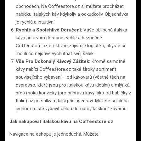
obchodech. Na Coffeestore.cz si můžete procházet
nabídku italských káv kdykoliv a odkudkoliv. Objednávka
je rychlá a intuitivní.
Rychlé a Spolehlivé Doručení:
Vaše oblíbená italská
káva se k vám dostane rychle a bezpečně.
Coffeestore.cz efektivně zajišťuje logistiku, abyste si
mohli co nejdříve vychutnat svůj šálek.
Vše Pro Dokonalý Kávový Zážitek:
Kromě samotné
kávy nabízí Coffeestore.cz také široký sortiment
souvisejícího vybavení – od kávovarů (včetně těch na
espresso, které jsou pro italskou kávu ideální) a mlýnků,
přes moka konvičky (pro přípravu kávy jako od babičky z
Itálie) až po šálky a další příslušenství. Můžete si tak na
jednom místě vybavit celou domácí „italskou“ kavárnu.
Jak nakupovat italskou kávu na Coffeestore.cz
Navigace na eshopu je jednoduchá. Můžete: