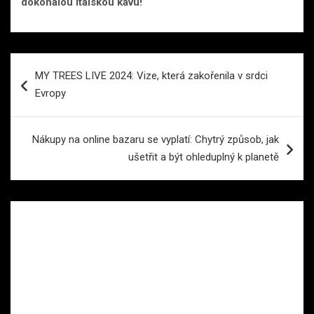
dokonalou italskou kávu!
Navigace
MY TREES LIVE 2024: Vize, která zakořenila v srdci
pro
Evropy
příspěvek
Nákupy na online bazaru se vyplatí: Chytrý způsob, jak
ušetřit a být ohleduplný k planetě