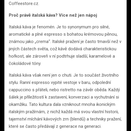
Coffeestore.cz.
Proč právě italská káva? Více než jen nápoj
Italská káva je fenomén. Je to synonymum pro silné,
aromatické a plné espresso s bohatou krémovou pěnou,
známou jako „crema“. Italské pražení je často tmavší než v
jiných částech světa, což kávě dodává charakteristickou
hořkost, ale zároveň v ní podtrhuje sladší, karamelové a
čokoládové tóny.
Italská káva však není jen o chuti. Je to součást životního
stylu. Ranní espresso vypité vestoje v baru, odpolední
cappuccino s přáteli, nebo ristretto na závěr oběda. Každý
šálek je příležitostí k zastavení, konverzaci a vychutnání si
okamžiku. Tato kultura dala vzniknout mnoha ikonickým
italským pražírnám, z nichž každá má svou vlastní historii,
tajemství míchání kávových zrn (blendů) a techniky pražení,
které se často předávají z generace na generaci.