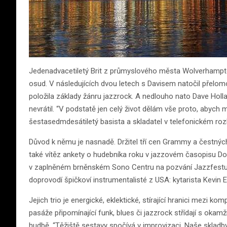
Jedenadvacetiletý Brit z průmyslového města Wolverhampton 
osud. V následujících dvou letech s Davisem natočil přelom
položila základy žánru jazzrock. A nedlouho nato Dave Holla
nevrátil. “V podstatě jen celý život dělám vše proto, abych m
šestasedmdesátiletý basista a skladatel v telefonickém roz
Důvod k němu je nasnadě. Držitel tří cen Grammy a čestných
také vítěz ankety o hudebníka roku v jazzovém časopisu Do
v zaplněném brněnském Sono Centru na pozvání Jazzfestu,
doprovodí špičkoví instrumentalisté z USA: kytarista Kevin 
Jejich trio je energické, eklektické, stírající hranici mezi k
pasáže připomínající funk, blues či jazzrock střídají s okamž
hudbě. “Těžiště sestavy spočívá v improvizaci. Naše skladby