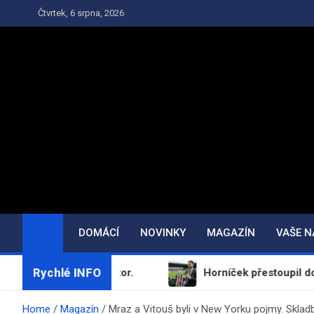
Skip
Čtvrtek, 6 srpna, 2026
to
content
DOMÁCÍ
NOVINKY
MAGAZÍN
VAŠE 
Rychlé INFO
pomíná Doktor.
Horníček přestoupil do Newcastlu, 
Home
Magazín
Mraz a Vitouš byli v New Yorku pojmy. Skla