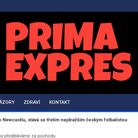
PrimaExpres.cz
Informační magazín a novinky
NÁZORY
ZDRAVÍ
KONTAKT
stává se třetím nejdražším českým fotbalistou
Ukr
dby předěláváme za pochodu