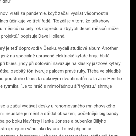
 dnů.”
i vrátil za pandemie, když začali vysílat vědomostní
nes účinkuje ve třetí řadě. “Rozdíl je v tom, že talkshow
ou měsíců na celý rok dopředu a zbylých deset měsíců může
projektů,” popisuje Dave Holland.
rý je teď doprovodí v Česku, vydali studiové album Another
enž na speciálně upravené elektrické kytaře hraje hbité
ři blues, jindy při sólování navazuje na klasiky jazzové kytary
tka, osobitý tón tvaruje palcem pravé ruky. Třeba ve skladbě
ého pouštního blues k rockovým dvouhmatům à la Jimi Hendrix
e rytmika. “Je to hráč s mimořádnou šíří výrazu,” shrnuje
 Davise a začal vydávat desky u renomovaného mnichovského
ní, neustále je měnil a střídal obsazení, početnější big bandy
ba po boku klavíristy Hanka Jonese a bubeníka Billyho
stroj stejnou váhu jako kytara. To byl případ asi