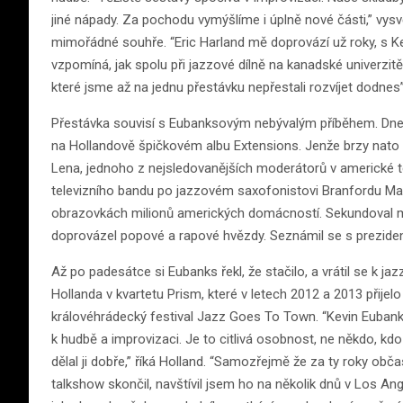
jiné nápady. Za pochodu vymýšlíme i úplně nové části,” vysv
mimořádné souhře. “Eric Harland mě doprovází už roky, s 
vzpomíná, jak spolu při jazzové dílně na kanadské univerzitě
které jsme až na jednu přestávku nepřestali rozvíjet dodnes”
Přestávka souvisí s Eubanksovým nebývalým příběhem. Dnes p
na Hollandově špičkovém albu Extensions. Jenže brzy nato d
Lena, jednoho z nejsledovanějších moderátorů v americké tel
televizního bandu po jazzovém saxofonistovi Branfordu Mars
obrazovkách milionů amerických domácností. Sekundoval mod
doprovázel popové a rapové hvězdy. Seznámil se s prez
Až po padesátce si Eubanks řekl, že stačilo, a vrátil se k j
Hollanda v kvartetu Prism, které v letech 2012 a 2013 přij
královéhrádecký festival Jazz Goes To Town. “Kevin Eubank
k hudbě a improvizaci. Je to citlivá osobnost, ne někdo, kdo
dělal ji dobře,” říká Holland. “Samozřejmě že za ty roky obča
talkshow skončil, navštívil jsem ho na několik dnů v Los Ang