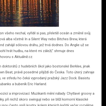
všeho nechal, vyřídil si pas, přeletěl oceán a změnil svůj
ová alba včetně In a Silent Way nebo Bitches Brew, která
nd zahájil sólovou dráhu, jež trvá dodnes. Do Anglie už se
ohl hrát hudbu, na které mi záleží,” shrnuje dnes
hovoru s Aktuálně.cz.
 doktorátů z hudebních škol jako bostonské Berklee, jinak
wn Beat, právě posedmé přijíždí do Česka. Toto úterý zahraje
 ve středu ho čeká vyprodaný pražský Jazz Dock. Basistu
Eubanks a bubeník Eric Harland.
ompozicí a improvizací. Muzikanti mění nálady. Chytlavé groovy a
iky, při nichž skoro swingují nebo se blíží komorní klasické
 jsou často spíš kostry, kolem kterých každý večer rozvíjíme