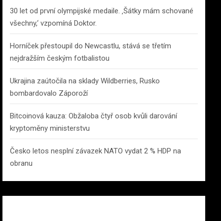
30 let od první olympijské medaile. ‚Šátky mám schované
všechny,‘ vzpomíná Doktor.
Horníček přestoupil do Newcastlu, stává se třetím
nejdražším českým fotbalistou
Ukrajina zaútočila na sklady Wildberries, Rusko
bombardovalo Záporoží
Bitcoinová kauza: Obžaloba čtyř osob kvůli darování
kryptoměny ministerstvu
Česko letos nesplní závazek NATO vydat 2 % HDP na
obranu