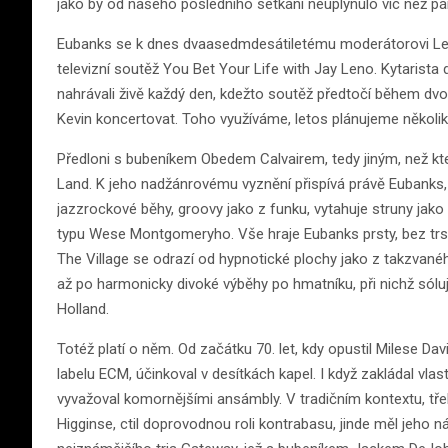
jako by od našeho posledního setkání neuplynulo víc než pár
Eubanks se k dnes dvaasedmdesátiletému moderátorovi Lenov
televizní soutěž You Bet Your Life with Jay Leno. Kytarista d
nahrávali živě každý den, kdežto soutěž předtočí během dv
Kevin koncertovat. Toho využíváme, letos plánujeme několik 
Předloni s bubeníkem Obedem Calvairem, tedy jiným, než kte
Land. K jeho nadžánrovému vyznění přispívá právě Eubanks, j
jazzrockové běhy, groovy jako z funku, vytahuje struny jako p
typu Wese Montgomeryho. Vše hraje Eubanks prsty, bez trsá
The Village se odrazí od hypnotické plochy jako z takzvan
až po harmonicky divoké výběhy po hmatníku, při nichž sóluj
Holland.
Totéž platí o něm. Od začátku 70. let, kdy opustil Milese
labelu ECM, účinkoval v desítkách kapel. I když zakládal vlast
vyvažoval komornějšími ansámbly. V tradičním kontextu, tře
Higginse, ctil doprovodnou roli kontrabasu, jinde měl jeho ná