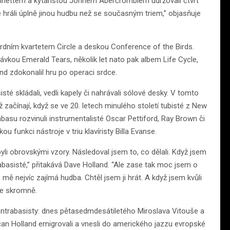
hnettem a kytaristou Johnem Abercrombiem udržovali čtvrt
 hráli úplně jinou hudbu než se současným triem,” objasňuje
rdním kvartetem Circle a deskou Conference of the Birds.
kou Emerald Tears, několik let nato pak albem Life Cycle,
nd zdokonalil hru po operaci srdce.
é skládali, vedli kapely či nahrávali sólové desky. V tomto
začínají, když se ve 20. letech minulého století tubisté z New
basu rozvinuli instrumentalisté Oscar Pettiford, Ray Brown či
u funkci nástroje v triu klavíristy Billa Evanse.
li obrovskými vzory. Následoval jsem to, co dělali. Když jsem
rabasisté,” přitakává Dave Holland. “Ale zase tak moc jsem o
 mě nejvíc zajímá hudba. Chtěl jsem ji hrát. A když jsem kvůli
je skromně.
ontrabasisty: dnes pětasedmdesátiletého Miroslava Vitouše a
čan Holland emigrovali a vnesli do amerického jazzu evropské