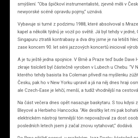
smýšlení. “Oba špičkoví instrumentalisté, zjevně měli v Česk
newyorské scéně opravdu pojmy,” uznává.
Vybavuje si turné z podzimu 1988, které absolvoval s Mrazem
kapel a několik týdnů je vozil po světě. Já byl tehdy v jedn
Singapuru ztratili kontrabasy a dva dny jsme je na letišti hle
zase koncem 90. let sérii jazzových koncertů inicioval výro
A je tu ještě jedna spojnice. V Brně a Praze teď bude Dave
zkraje tisíciletí byl částečně vyroben v Lubech u Chebu. “V
kterého tehdy basista Ira Coleman přivedl na myšlenku zúžit
Česku, pak ho v New Yorku upravil a já na něj dnes hraji os
ale Czech-Ease je lehčí, menší, a tudíž vhodnější na cestová
Na část večera dnes opět nasazuje baskytaru. S tou kdysi začí
Bleyové a Herbieho Hancocka. “Ale desítky let mi pak bohatě
elektrickém nástroji temnější tón nepovažoval za dost oso
posledních letech jsem ji začal znovu vytahovat,” dodává.