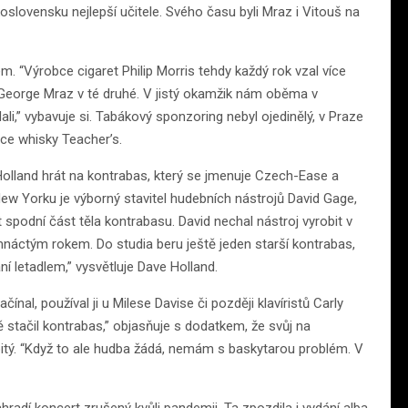
oslovensku nejlepší učitele. Svého času byli Mraz i Vitouš na
. “Výrobce cigaret Philip Morris tehdy každý rok vzal více
é, George Mraz v té druhé. V jistý okamžik nám oběma v
dali,” vybavuje si. Tabákový sponzoring nebyl ojedinělý, v Praze
bce whisky Teacher’s.
 Holland hrát na kontrabas, který se jmenuje Czech-Ease a
 New Yorku je výborný stavitel hudebních nástrojů David Gage,
 spodní část těla kontrabasu. David nechal nástroj vyrobit v
mnáctým rokem. Do studia beru ještě jeden starší kontrabas,
ní letadlem,” vysvětluje Dave Holland.
nal, používal ji u Milese Davise či později klavíristů Carly
 stačil kontrabas,” objasňuje s dodatkem, že svůj na
bitý. “Když to ale hudba žádá, nemám s baskytarou problém. V