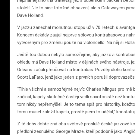
nejznámějšího tria Gateway, jež s bubeníkem Jackem DeJo
století. “Je to sice totožné obsazení, ale s Gatewayem jsme
Dave Holland.
V jazzu zanechal mohutnou stopu už v 70. letech s avantga
Koncem dekády zaujal nejprve sólovou kontrabasovou nahráv
vytvořeným pro změnu pouze na violoncello. Na něj si Holla
Ještě tou dobou nebylo samozřejmé, aby jazzoví kontrabasist
ohledu má Dave Holland místo v dějinách svého nástroje, jež 
Orleans začali přeučovat na kontrabas. Později úlohu kontra
Scott LaFaro, jenž jako jeden z prvních porušil doprovazečsko
“Tihle všichni a samozřejmě nejvíc Charles Mingus pro mě by
začínal, kapely skutečně častěji vedli saxofonisté než kont
tom nikdy nepřemýšlel. Je to téma spíš pro historiky, kdežto
tomu musel založit kapelu, prostě jsem to udělal,” konstatu
Z té doby dobře zná oba světově proslulé české jazzové k
předloni zesnulého George Mraze, kteří podobně jako Angli