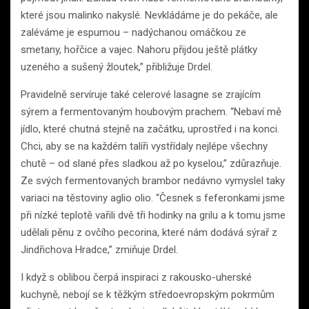
které jsou malinko nakyslé. Nevkládáme je do pekáče, ale
zaléváme je espumou – nadýchanou omáčkou ze
smetany, hořčice a vajec. Nahoru přijdou ještě plátky
uzeného a sušený žloutek,” přibližuje Drdel.
Pravidelně servíruje také celerové lasagne se zrajícím
sýrem a fermentovaným houbovým prachem. “Nebaví mě
jídlo, které chutná stejně na začátku, uprostřed i na konci.
Chci, aby se na každém talíři vystřídaly nejlépe všechny
chutě – od slané přes sladkou až po kyselou,” zdůrazňuje.
Ze svých fermentovaných brambor nedávno vymyslel taky
variaci na těstoviny aglio olio. “Česnek s feferonkami jsme
při nízké teplotě vařili dvě tři hodinky na grilu a k tomu jsme
udělali pěnu z ovčího pecorina, které nám dodává sýrař z
Jindřichova Hradce,” zmiňuje Drdel.
I když s oblibou čerpá inspiraci z rakousko-uherské
kuchyně, nebojí se k těžkým středoevropským pokrmům