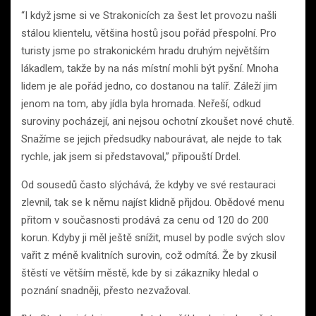
“I když jsme si ve Strakonicích za šest let provozu našli
stálou klientelu, většina hostů jsou pořád přespolní. Pro
turisty jsme po strakonickém hradu druhým největším
lákadlem, takže by na nás místní mohli být pyšní. Mnoha
lidem je ale pořád jedno, co dostanou na talíř. Záleží jim
jenom na tom, aby jídla byla hromada. Neřeší, odkud
suroviny pocházejí, ani nejsou ochotní zkoušet nové chutě.
Snažíme se jejich předsudky nabourávat, ale nejde to tak
rychle, jak jsem si představoval,” připouští Drdel.
Od sousedů často slýchává, že kdyby ve své restauraci
zlevnil, tak se k němu najíst klidně přijdou. Obědové menu
přitom v současnosti prodává za cenu od 120 do 200
korun. Kdyby ji měl ještě snížit, musel by podle svých slov
vařit z méně kvalitních surovin, což odmítá. Že by zkusil
štěstí ve větším městě, kde by si zákazníky hledal o
poznání snadněji, přesto nezvažoval.