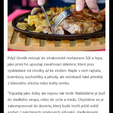
Když člověk vstoupí do strakonické restaurace Sůl a řepa,
jako první ho upoutají zavařovací sklenice, které jsou
vyskládané od chodby až ke stolům. Najde v nich rajčata,
brambory, suchohřiby a jahody, ale nečekaně také jehnědy
z lískového ořechu nebo květy smrku.
“Vypadají jako šišky, ale nejsou tak tvrdé. Nakládáme je buď
do sladkého sirupu, nebo do octa a medu. Chystáme se je
zakomponovat do dezertu, který bude tvořit ještě svěží
sorbet z naložených smrkových výhonků, sladkokyselá