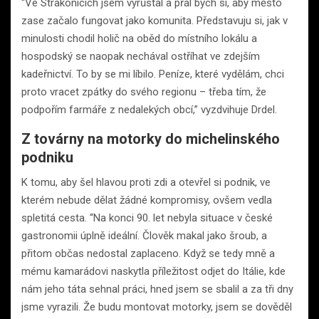
“Ve Strakonicích jsem vyrůstal a přál bych si, aby město
zase začalo fungovat jako komunita. Představuju si, jak v
minulosti chodil holič na oběd do místního lokálu a
hospodský se naopak nechával ostříhat ve zdejším
kadeřnictví. To by se mi líbilo. Peníze, které vydělám, chci
proto vracet zpátky do svého regionu – třeba tím, že
podpořím farmáře z nedalekých obcí,” vyzdvihuje Drdel.
Z továrny na motorky do michelinského
podniku
K tomu, aby šel hlavou proti zdi a otevřel si podnik, ve
kterém nebude dělat žádné kompromisy, ovšem vedla
spletitá cesta. “Na konci 90. let nebyla situace v české
gastronomii úplně ideální. Člověk makal jako šroub, a
přitom občas nedostal zaplaceno. Když se tedy mně a
mému kamarádovi naskytla příležitost odjet do Itálie, kde
nám jeho táta sehnal práci, hned jsem se sbalil a za tři dny
jsme vyrazili. Že budu montovat motorky, jsem se dověděl