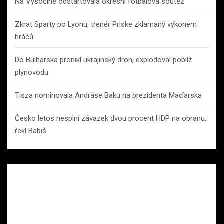
Na Vysočině odstartovala okresní fotbalová soutěž
Zkrat Sparty po Lyonu, trenér Priske zklamaný výkonem
hráčů
Do Bulharska pronikl ukrajinský dron, explodoval poblíž
plynovodu
Tisza nominovala Andráse Baku na prezidenta Maďarska
Česko letos nesplní závazek dvou procent HDP na obranu,
řekl Babiš