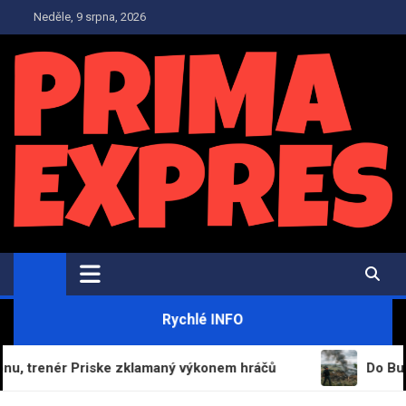
Skip
Neděle, 9 srpna, 2026
to
content
PrimaExpres.cz
Informační magazín a novinky
Rychlé INFO
nér Priske zklamaný výkonem hráčů
Do Bulharska p