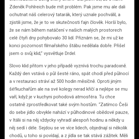
Zdeněk Pohlreich bude mít problém. Pak jsme mu ale dali
ochutnat náš celerový tatarák, který uznale pochválil, a
zjistili jsme, že je to ve skutečnosti fajn člověk. Horší bylo,
že se nám během natáčení v našich malých prostorech
celé čtyři dny pohybovalo 30 lidí. Přiznám se, že mi už ke
konci pozornost filmařského štábu nedělala dobře. Přišel
jsem o svůj klid,” vysvětluje Drdel.
Slovo klid přitom v jeho případě vyznívá trochu paradoxně.
Každý den vstává o půl šesté ráno, spát chodí před půlnocí
a v restauraci stráví až 500 hodin měsíčně. Oproti jiným
šéfkuchařům ale na své kolegy nerad křičí a nejlépe se mu
vaří, když je v kuchyni pohodová atmosféra. Tu chce
ostatně zprostředkovat také svým hostům. “Zatímco Češi
do sebe jídlo obvykle nahází v půlhodinové obědové pauze,
v Itálii si na něj vždycky vyhradí alespoň hodinu a někdy u
něj sedí i déle. Sejdou se ve více lidech, objednají si několik
chodů, u toho si povídají, a z jídla se tak stává zážitek. Měli