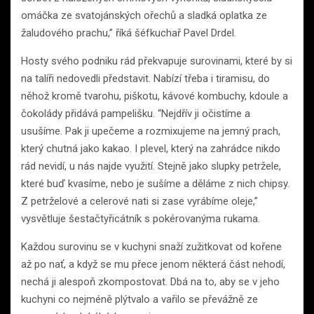
omáčka ze svatojánských ořechů a sladká oplatka ze
žaludového prachu,” říká šéfkuchař Pavel Drdel.
Hosty svého podniku rád překvapuje surovinami, které by si
na talíři nedovedli představit. Nabízí třeba i tiramisu, do
něhož kromě tvarohu, piškotu, kávové kombuchy, kdoule a
čokolády přidává pampelišku. “Nejdřív ji očistíme a
usušíme. Pak ji upečeme a rozmixujeme na jemný prach,
který chutná jako kakao. I plevel, který na zahrádce nikdo
rád nevidí, u nás najde využití. Stejně jako slupky petržele,
které buď kvasíme, nebo je sušíme a děláme z nich chipsy.
Z petrželové a celerové nati si zase vyrábíme oleje,”
vysvětluje šestačtyřicátník s pokérovanýma rukama.
Každou surovinu se v kuchyni snaží zužitkovat od kořene
až po nať, a když se mu přece jenom některá část nehodí,
nechá ji alespoň zkompostovat. Dbá na to, aby se v jeho
kuchyni co nejméně plýtvalo a vařilo se převážně ze