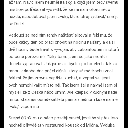
až tam. Navíc jsem neuměl italsky, a když jsem tedy svému
mistrovi potřeboval vysvětlit, že se mi na motoru něco
nezdá, napodoboval jsem zvuky, které stroj vydával,” směje
se Drdel.
Vedoucí se nad ním tehdy naštěstí slitoval a řekl mu, že
bude každý den po práci chodit na hodinu italštiny a další
dvě hodiny bude trávit s vývojáři, aby zákonitostem motorů
pořádně porozuměl. “Díky tomu jsem se jako montér
docela vypracoval. Jak jsme ale bydleli po hotelech, tak za
mnou jednoho dne přišel číšník, který už mě trochu znal,
řekl mi, že jim zrovna nepřišel kuchař, a zeptal se, jestli
bych nemohl vařit místo něj. Tak jsem šel a naivně jsem si
myslel, že z Česka něco umím. Ale kdepak, v kuchyni nade
mnou stála asi osmdesátiletá paní a v jednom kuse na mě
řvala,” vzpomíná.
Stejný číšník mu o něco později navrhl, jestli by si přes léto
nechtěl přivydělat v restauraci kousek od Milána. Vyklubal