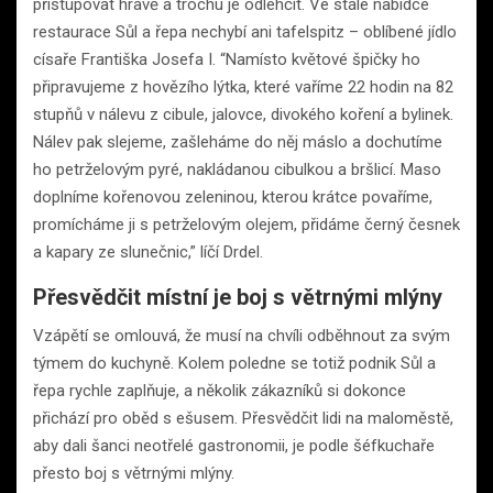
přistupovat hravě a trochu je odlehčit. Ve stálé nabídce
restaurace Sůl a řepa nechybí ani tafelspitz – oblíbené jídlo
císaře Františka Josefa I. “Namísto květové špičky ho
připravujeme z hovězího lýtka, které vaříme 22 hodin na 82
stupňů v nálevu z cibule, jalovce, divokého koření a bylinek.
Nálev pak slejeme, zašleháme do něj máslo a dochutíme
ho petrželovým pyré, nakládanou cibulkou a bršlicí. Maso
doplníme kořenovou zeleninou, kterou krátce povaříme,
promícháme ji s petrželovým olejem, přidáme černý česnek
a kapary ze slunečnic,” líčí Drdel.
Přesvědčit místní je boj s větrnými mlýny
Vzápětí se omlouvá, že musí na chvíli odběhnout za svým
týmem do kuchyně. Kolem poledne se totiž podnik Sůl a
řepa rychle zaplňuje, a několik zákazníků si dokonce
přichází pro oběd s ešusem. Přesvědčit lidi na maloměstě,
aby dali šanci neotřelé gastronomii, je podle šéfkuchaře
přesto boj s větrnými mlýny.