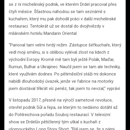
se z ní michelinský podnik, ve kterém Drdel pracoval přes
čtyři měsíce. Šťastnou náhodou se tam seznámil s
kuchařem, který mu pak dohodil práci v další michelinské
restauraci. Tentokrát už se dostal do dvojhvězdy v
milánském hotelu Mandarin Oriental.
“Panoval tam velmi tvrdý režim. Zástupce šéfkuchaře, který
vedl moji směnu, si s oblibou vyléval zlost na lidech z
východní Evropy. Kromě mě tam byli ještě Polák, Maďar,
Rumun, Bulhar a Ukrajinec. Naučil jsem se tam ale techniky,
které využívám dodnes. Po pětiměsíční stáži mi dokonce
nabídli dlouhodobý úvazek, jenže ve fabrice na motorky
jsem dostával třikrát víc peněz, tak jsem to nevzal,” vypráví.
V listopadu 2017, přesně na výročí sametové revoluce,
otevřel podnik Sůl a řepa, se kterým to nedávno dotáhl až
do Pohlreichova pořadu Souboj restaurací. V televizní
show se Drdelův pětičlenný tým utkal s kuchaři z
olomouckého Long Story Short. “Bál jsem se, že s námi