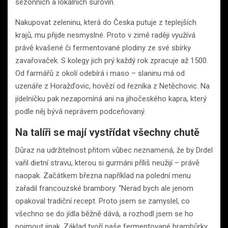
sezonních a lokálních surovin.
Nakupovat zeleninu, která do Česka putuje z teplejších
krajů, mu přijde nesmyslné. Proto v zimě raději využívá
právě kvašené či fermentované plodiny ze své sbírky
zavařovaček. S kolegy jich prý každý rok zpracuje až 1500.
Od farmářů z okolí odebírá i maso – slaninu má od
uzenáře z Horažďovic, hovězí od řezníka z Netěchovic. Na
jídelníčku pak nezapomíná ani na jihočeského kapra, který
podle něj bývá neprávem podceňovaný.
Na talíři se mají vystřídat všechny chutě
Důraz na udržitelnost přitom vůbec neznamená, že by Drdel
vařil dietní stravu, kterou si gurmáni příliš neužijí – právě
naopak. Začátkem března například na polední menu
zařadil francouzské brambory. “Nerad bych ale jenom
opakoval tradiční recept. Proto jsem se zamyslel, co
všechno se do jídla běžně dává, a rozhodl jsem se ho
pojmout jinak. Základ tvoří naše fermentované brambůrky,