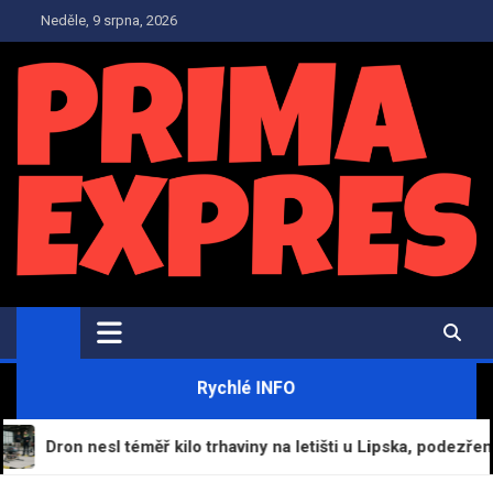
Skip
Neděle, 9 srpna, 2026
to
content
PrimaExpres.cz
Informační magazín a novinky
Rychlé INFO
Dron nesl téměř kilo trhaviny na letišti u Lipska, podezření pad