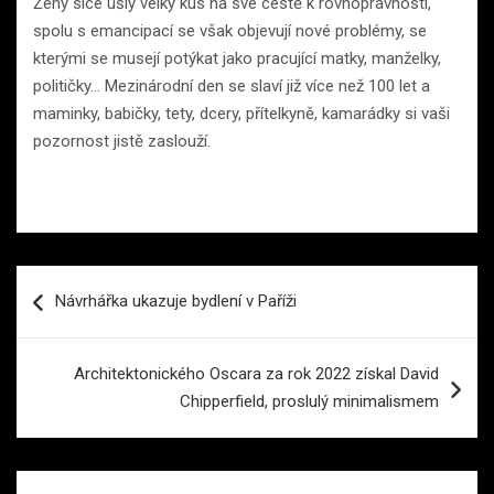
Ženy sice ušly velký kus na své cestě k rovnoprávnosti,
spolu s emancipací se však objevují nové problémy, se
kterými se musejí potýkat jako pracující matky, manželky,
političky… Mezinárodní den se slaví již více než 100 let a
maminky, babičky, tety, dcery, přítelkyně, kamarádky si vaši
pozornost jistě zaslouží.
Navigace
Návrhářka ukazuje bydlení v Paříži
pro
příspěvek
Architektonického Oscara za rok 2022 získal David
Chipperfield, proslulý minimalismem