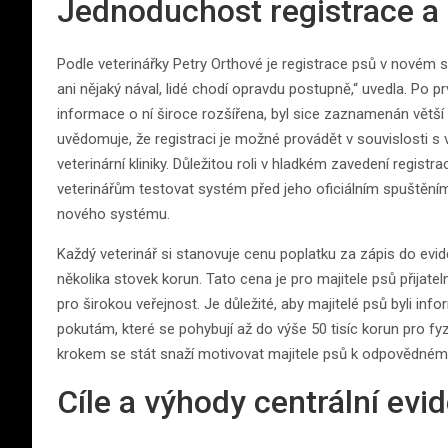
Jednoduchost registrace a 
Podle veterinářky Petry Orthové je registrace psů v nové
ani nějaký nával, lidé chodí opravdu postupně,“ uvedla. Po p
informace o ní široce rozšířena, byl sice zaznamenán větší zá
uvědomuje, že registraci je možné provádět v souvislosti s v
veterinární kliniky. Důležitou roli v hladkém zavedení regist
veterinářům testovat systém před jeho oficiálním spuštění
nového systému.
Každý veterinář si stanovuje cenu poplatku za zápis do evid
několika stovek korun. Tato cena je pro majitele psů přijat
pro širokou veřejnost. Je důležité, aby majitelé psů byli in
pokutám, které se pohybují až do výše 50 tisíc korun pro fy
krokem se stát snaží motivovat majitele psů k odpovědnému 
Cíle a výhody centrální evi