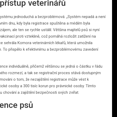
přístup veterinářů
m systému jednoduchá a bezproblémová. „Systém nepadá a není
rvním dnu, kdy byla registrace spuštěna a médiím byla
jem, ale ten se rychle ustálil. Většina majitelů psů si nyní
akcinací proti vzteklině, což pomáhá rozložit zatížení na
race sehrála Komora veterinárních lékařů, která umožnila
m. To přispělo k efektivnímu a bezproblémovému zavedení
ence individuálně, přičemž většinou se jedná o částku v řádu
elného rozmezí, a tak se registrační proces stává dostupným
formováni o tom, že nezajištění registrace může vést k
zické osoby a 300 tisíc korun pro právnické osoby. Tímto
chování a zajištění bezpečnosti svých zvířat.
dence psů