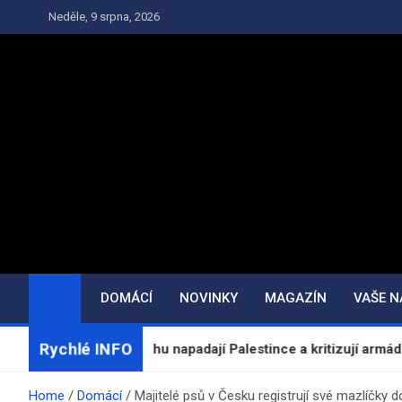
Skip
Neděle, 9 srpna, 2026
to
content
DOMÁCÍ
NOVINKY
MAGAZÍN
VAŠE 
Rychlé INFO
a Západním břehu napadají Palestince a kritizují armádu
Home
Domácí
Majitelé psů v Česku registrují své mazlíčky d