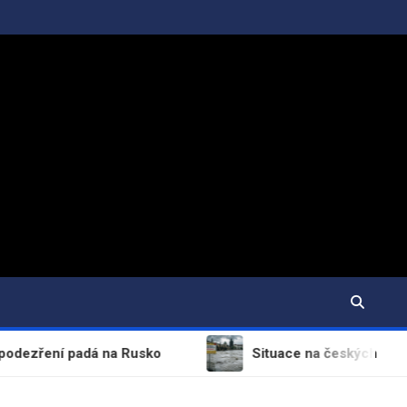
ní padá na Rusko
Situace na českých řekách není př