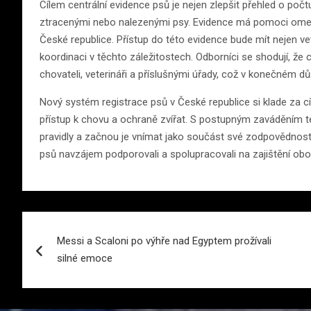
Cílem centrální evidence psů je nejen zlepšit přehled o počt
ztracenými nebo nalezenými psy. Evidence má pomoci omezit 
České republice. Přístup do této evidence bude mít nejen vete
koordinaci v těchto záležitostech. Odborníci se shodují, že
chovateli, veterináři a příslušnými úřady, což v konečném důsl
Nový systém registrace psů v České republice si klade za cíl 
přístup k chovu a ochraně zvířat. S postupným zaváděním té
pravidly a začnou je vnímat jako součást své zodpovědnosti 
psů navzájem podporovali a spolupracovali na zajištění obo
Navigace
Messi a Scaloni po výhře nad Egyptem prožívali
pro
silné emoce
příspěvek