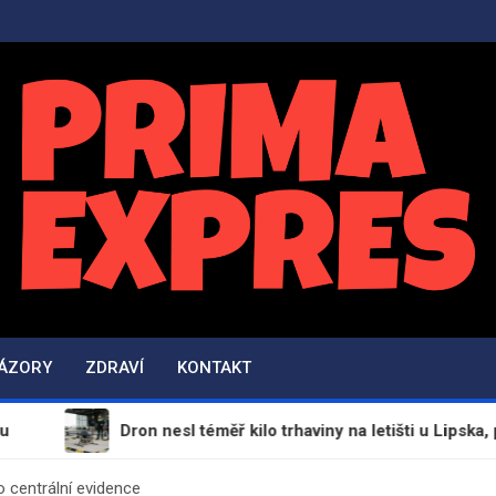
PrimaExpres.cz
Informační magazín a novinky
NÁZORY
ZDRAVÍ
KONTAKT
Dron nesl téměř kilo trhaviny na letišti u Lipska, podezře
o centrální evidence