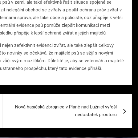
u psů v zemi, ale také efektivně řešit situace spojené se
nelegální obchod se zvířaty a posílit ochranu práv zvířat v
rinární správa, ale také obce a policisté, což přispěje k větší
 centrální evidence psů pomůže zlepšit komunikaci mezi
edku přispěje k lepší ochraně zvířat a jejich majitelů.
nejen zefektivnit evidenci zvířat, ale také zlepšit celkový
to novinky se očekává, že majitelé psů se sžijí s novými
vůči svým mazlíčkům. Důležité je, aby se veterináři a majitelé
ustranného prospěchu, který tato evidence přináší.
Nová hasičská zbrojnice v Plané nad Lužnicí vyřeší
nedostatek prostoru