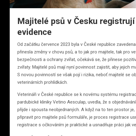
Majitelé psů v Česku registrují
evidence
Od začátku července 2023 byla v České republice zavedena p
přinesla změny v chovu psů, a to jak pro majitele, tak pro v
bezpečnosti a ochrany zvířat, očekává se, že přinese pozit
zvířaty. Majitelé psů mají nyní povinnost zajistit, aby jejich 
S novou povinností se však pojí i rizika, neboť majitelé se o
veterinárních prohlídkách.
Veterináři v České republice se k novému systému registrace 
pardubické kliniky Vetino Aesculap, uvedla, že s objednávání
přijde i spousta neobjednaných. A když na to ten prostor je, 
připravit pro majitele psů formuláře, je proces registrace us
registrace s očkováním je praktické a usnadňuje práci jak v