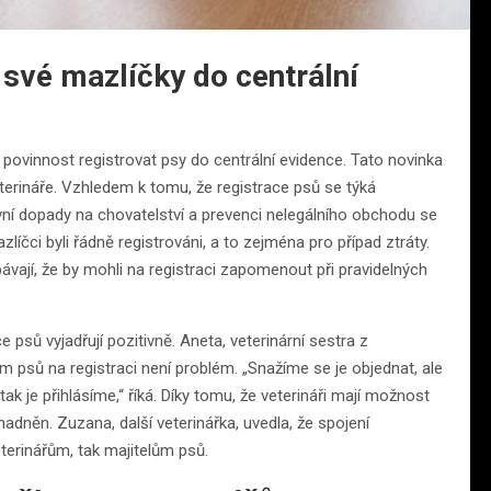
 své mazlíčky do centrální
ovinnost registrovat psy do centrální evidence. Tato novinka
eterináře. Vzhledem k tomu, že registrace psů se týká
ivní dopady na chovatelství a prevenci nelegálního obchodu se
mazlíčci byli řádně registrováni, a to zejména pro případ ztráty.
bávají, že by mohli na registraci zapomenout při pravidelných
psů vyjadřují pozitivně. Aneta, veterinární sestra z
m psů na registraci není problém. „Snažíme se je objednat, ale
tak je přihlásíme,“ říká. Díky tomu, že veterináři mají možnost
nadněn. Zuzana, další veterinářka, uvedla, že spojení
eterinářům, tak majitelům psů.