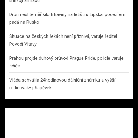
kritizují armádu
Dron nesl téměř kilo trhaviny na letišti u Lipska, podezření
padá na Rusko
Situace na českých řekách není příznivá, varuje ředitel
Povodí Vltavy
Prahou projde duhový průvod Prague Pride, policie varuje
řidiče
Vláda schválila 24hodinovou dálniční známku a vyšší
rodičovský příspěvek