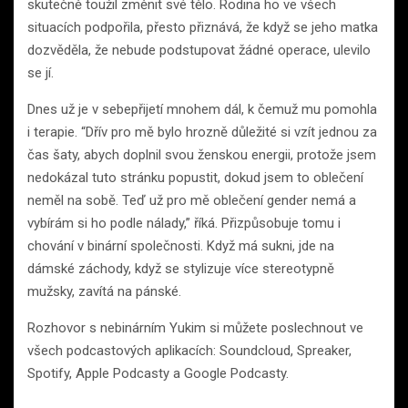
skutečně toužil změnit své tělo. Rodina ho ve všech
situacích podpořila, přesto přiznává, že když se jeho matka
dozvěděla, že nebude podstupovat žádné operace, ulevilo
se jí.
Dnes už je v sebepřijetí mnohem dál, k čemuž mu pomohla
i terapie. “Dřív pro mě bylo hrozně důležité si vzít jednou za
čas šaty, abych doplnil svou ženskou energii, protože jsem
nedokázal tuto stránku popustit, dokud jsem to oblečení
neměl na sobě. Teď už pro mě oblečení gender nemá a
vybírám si ho podle nálady,” říká. Přizpůsobuje tomu i
chování v binární společnosti. Když má sukni, jde na
dámské záchody, když se stylizuje více stereotypně
mužsky, zavítá na pánské.
Rozhovor s nebinárním Yukim si můžete poslechnout ve
všech podcastových aplikacích: Soundcloud, Spreaker,
Spotify, Apple Podcasty a Google Podcasty.