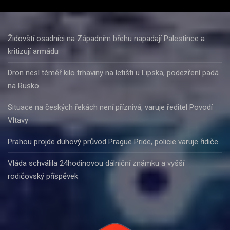
Židovští osadníci na Západním břehu napadají Palestince a
kritizují armádu
Dron nesl téměř kilo trhaviny na letišti u Lipska, podezření padá
na Rusko
Situace na českých řekách není příznivá, varuje ředitel Povodí
Vltavy
Prahou projde duhový průvod Prague Pride, policie varuje řidiče
Vláda schválila 24hodinovou dálniční známku a vyšší
rodičovský příspěvek