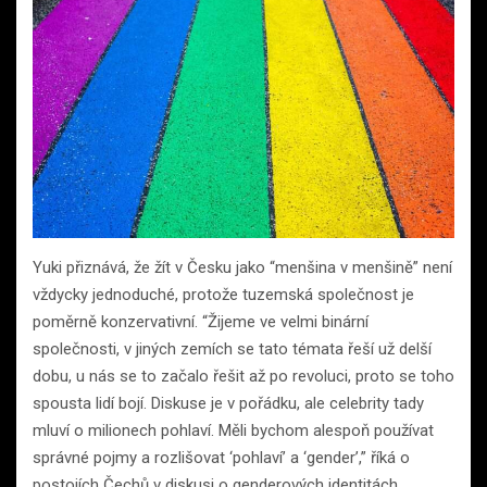
Yuki přiznává, že žít v Česku jako “menšina v menšině” není
vždycky jednoduché, protože tuzemská společnost je
poměrně konzervativní. “Žijeme ve velmi binární
společnosti, v jiných zemích se tato témata řeší už delší
dobu, u nás se to začalo řešit až po revoluci, proto se toho
spousta lidí bojí. Diskuse je v pořádku, ale celebrity tady
mluví o milionech pohlaví. Měli bychom alespoň používat
správné pojmy a rozlišovat ‘pohlaví’ a ‘gender’,” říká o
postojích Čechů v diskusi o genderových identitách.