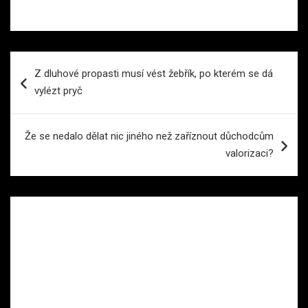
Navigace
Z dluhové propasti musí vést žebřík, po kterém se dá
pro
vylézt pryč
příspěvek
Že se nedalo dělat nic jiného než zaříznout důchodcům
valorizaci?