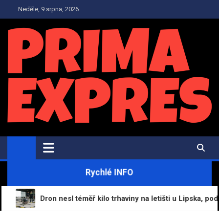
Skip
Neděle, 9 srpna, 2026
to
content
PrimaExpres.cz
Informační magazín a novinky
Rychlé INFO
Dron nesl téměř kilo trhaviny na letišti u Lipska, podezření