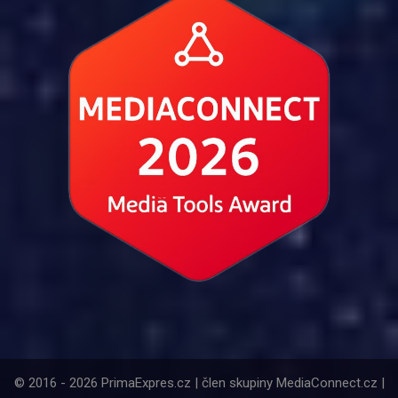
© 2016 - 2026 PrimaExpres.cz | člen skupiny MediaConnect.cz |