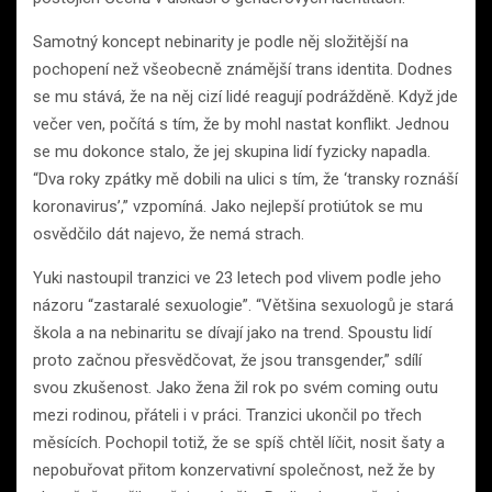
Samotný koncept nebinarity je podle něj složitější na
pochopení než všeobecně známější trans identita. Dodnes
se mu stává, že na něj cizí lidé reagují podrážděně. Když jde
večer ven, počítá s tím, že by mohl nastat konflikt. Jednou
se mu dokonce stalo, že jej skupina lidí fyzicky napadla.
“Dva roky zpátky mě dobili na ulici s tím, že ‘transky roznáší
koronavirus’,” vzpomíná. Jako nejlepší protiútok se mu
osvědčilo dát najevo, že nemá strach.
Yuki nastoupil tranzici ve 23 letech pod vlivem podle jeho
názoru “zastaralé sexuologie”. “Většina sexuologů je stará
škola a na nebinaritu se dívají jako na trend. Spoustu lidí
proto začnou přesvědčovat, že jsou transgender,” sdílí
svou zkušenost. Jako žena žil rok po svém coming outu
mezi rodinou, přáteli i v práci. Tranzici ukončil po třech
měsících. Pochopil totiž, že se spíš chtěl líčit, nosit šaty a
nepobuřovat přitom konzervativní společnost, než že by