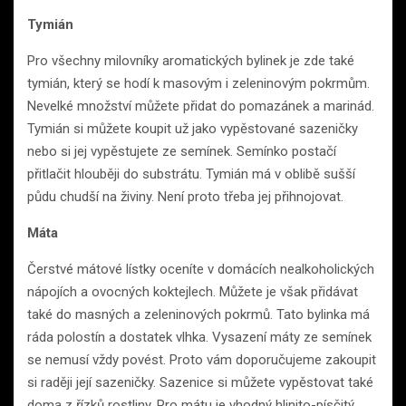
Tymián
Pro všechny milovníky aromatických bylinek je zde také
tymián, který se hodí k masovým i zeleninovým pokrmům.
Nevelké množství můžete přidat do pomazánek a marinád.
Tymián si můžete koupit už jako vypěstované sazeničky
nebo si jej vypěstujete ze semínek. Semínko postačí
přitlačit hlouběji do substrátu. Tymián má v oblibě sušší
půdu chudší na živiny. Není proto třeba jej přihnojovat.
Máta
Čerstvé mátové lístky oceníte v domácích nealkoholických
nápojích a ovocných koktejlech. Můžete je však přidávat
také do masných a zeleninových pokrmů. Tato bylinka má
ráda polostín a dostatek vlhka. Vysazení máty ze semínek
se nemusí vždy povést. Proto vám doporučujeme zakoupit
si raději její sazeničky. Sazenice si můžete vypěstovat také
doma z řízků rostliny. Pro mátu je vhodný hlinito-písčitý