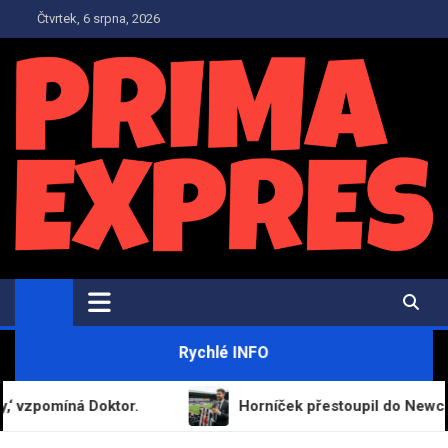
Skip
Čtvrtek, 6 srpna, 2026
to
content
PrimaExpres.cz
Informační magazín a novinky
Rychlé INFO
omíná Doktor.
Horníček přestoupil do Newcastlu, st