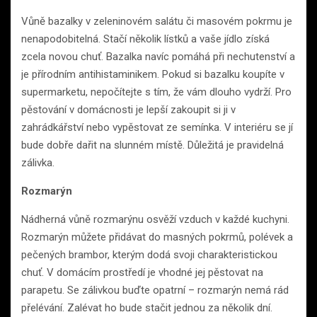
Vůně bazalky v zeleninovém salátu či masovém pokrmu je
nenapodobitelná. Stačí několik lístků a vaše jídlo získá
zcela novou chuť. Bazalka navíc pomáhá při nechutenství a
je přírodním antihistaminikem. Pokud si bazalku koupíte v
supermarketu, nepočítejte s tím, že vám dlouho vydrží. Pro
pěstování v domácnosti je lepší zakoupit si ji v
zahrádkářství nebo vypěstovat ze semínka. V interiéru se jí
bude dobře dařit na slunném místě. Důležitá je pravidelná
zálivka.
Rozmarýn
Nádherná vůně rozmarýnu osvěží vzduch v každé kuchyni.
Rozmarýn můžete přidávat do masných pokrmů, polévek a
pečených brambor, kterým dodá svoji charakteristickou
chuť. V domácím prostředí je vhodné jej pěstovat na
parapetu. Se zálivkou buďte opatrní – rozmarýn nemá rád
přelévání. Zalévat ho bude stačit jednou za několik dní.