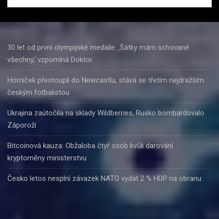
30 let od první olympijské medaile. ‚Šátky mám schované
všechny,‘ vzpomíná Doktor.
Horníček přestoupil do Newcastlu, stává se třetím nejdražším
českým fotbalistou
Ukrajina zaútočila na sklady Wildberries, Rusko bombardovalo
Záporoží
Bitcoinová kauza: Obžaloba čtyř osob kvůli darování
kryptoměny ministerstvu
Česko letos nesplní závazek NATO vydat 2 % HDP na obranu