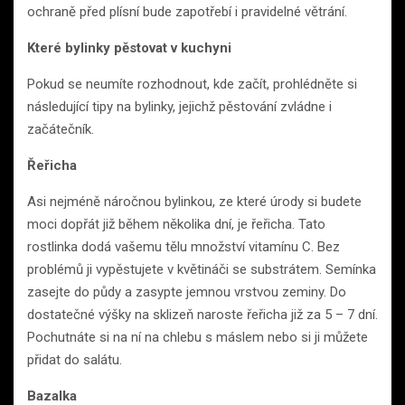
ochraně před plísní bude zapotřebí i pravidelné větrání.
Které bylinky pěstovat v kuchyni
Pokud se neumíte rozhodnout, kde začít, prohlédněte si
následující tipy na bylinky, jejichž pěstování zvládne i
začátečník.
Řeřicha
Asi nejméně náročnou bylinkou, ze které úrody si budete
moci dopřát již během několika dní, je řeřicha. Tato
rostlinka dodá vašemu tělu množství vitamínu C. Bez
problémů ji vypěstujete v květináči se substrátem. Semínka
zasejte do půdy a zasypte jemnou vrstvou zeminy. Do
dostatečné výšky na sklizeň naroste řeřicha již za 5 – 7 dní.
Pochutnáte si na ní na chlebu s máslem nebo si ji můžete
přidat do salátu.
Bazalka