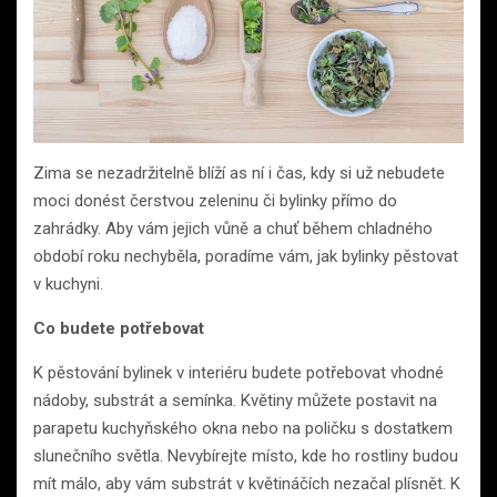
Zima se nezadržitelně blíží as ní i čas, kdy si už nebudete
moci donést čerstvou zeleninu či bylinky přímo do
zahrádky. Aby vám jejich vůně a chuť během chladného
období roku nechyběla, poradíme vám, jak bylinky pěstovat
v kuchyni.
Co budete potřebovat
K pěstování bylinek v interiéru budete potřebovat vhodné
nádoby, substrát a semínka. Květiny můžete postavit na
parapetu kuchyňského okna nebo na poličku s dostatkem
slunečního světla. Nevybírejte místo, kde ho rostliny budou
mít málo, aby vám substrát v květináčích nezačal plísnět. K