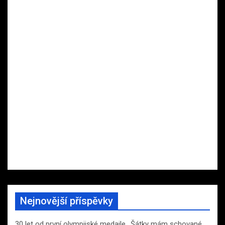
Nejnovější příspěvky
30 let od první olympijské medaile. ‚Šátky mám schované