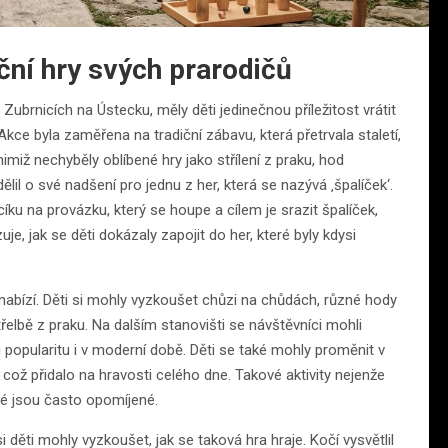
iční hry svých prarodičů
ubrnicích na Ústecku, měly děti jedinečnou příležitost vrátit
. Akce byla zaměřena na tradiční zábavu, která přetrvala staletí,
nimiž nechyběly oblíbené hry jako střílení z praku, hod
lil o své nadšení pro jednu z her, která se nazývá ‚špalíček‘.
íku na provázku, který se houpe a cílem je srazit špalíček,
je, jak se děti dokázaly zapojit do her, které byly kdysi
 nabízí. Děti si mohly vyzkoušet chůzi na chůdách, různé hody
třelbě z praku. Na dalším stanovišti se návštěvníci mohli
 popularitu i v moderní době. Děti se také mohly proměnit v
, což přidalo na hravosti celého dne. Takové aktivity nejenže
teré jsou často opomíjené.
i děti mohly vyzkoušet, jak se taková hra hraje. Kočí vysvětlil