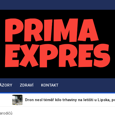
PrimaExpres.cz
Informační magazín a novinky
NÁZORY
ZDRAVÍ
KONTAKT
Dron nesl téměř kilo trhaviny na letišti u Lipska, podezřen
rarodičů