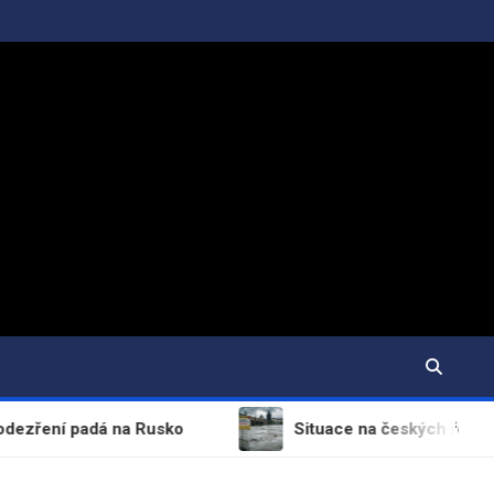
í padá na Rusko
Situace na českých řekách není příz