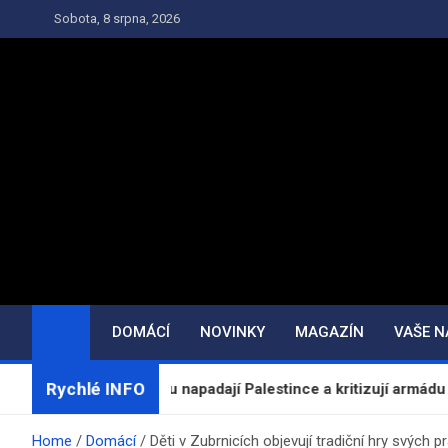
Skip
Sobota, 8 srpna, 2026
to
content
DOMÁCÍ
NOVINKY
MAGAZÍN
VAŠE 
Rychlé INFO
Západním břehu napadají Palestince a kritizují armádu
Home
Domácí
Děti v Zubrnicích objevují tradiční hry svých p