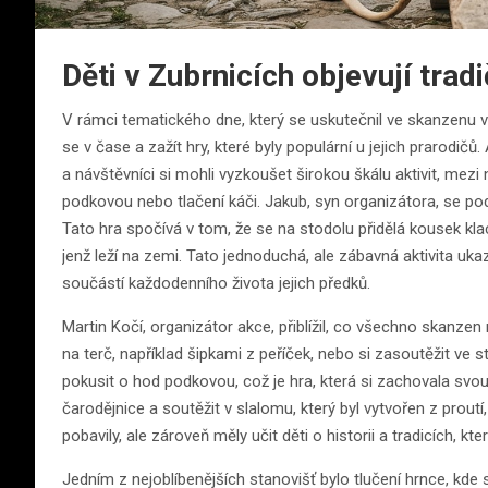
Děti v Zubrnicích objevují trad
V rámci tematického dne, který se uskutečnil ve skanzenu v Z
se v čase a zažít hry, které byly populární u jejich prarodičů
a návštěvníci si mohli vyzkoušet širokou škálu aktivit, mezi 
podkovou nebo tlačení káči. Jakub, syn organizátora, se podě
Tato hra spočívá v tom, že se na stodolu přidělá kousek klac
jenž leží na zemi. Tato jednoduchá, ale zábavná aktivita ukazu
součástí každodenního života jejich předků.
Martin Kočí, organizátor akce, přiblížil, co všechno skanzen
na terč, například šipkami z peříček, nebo si zasoutěžit ve s
pokusit o hod podkovou, což je hra, která si zachovala svou
čarodějnice a soutěžit v slalomu, který byl vytvořen z proutí
pobavily, ale zároveň měly učit děti o historii a tradicích, k
Jedním z nejoblíbenějších stanovišť bylo tlučení hrnce, kde s