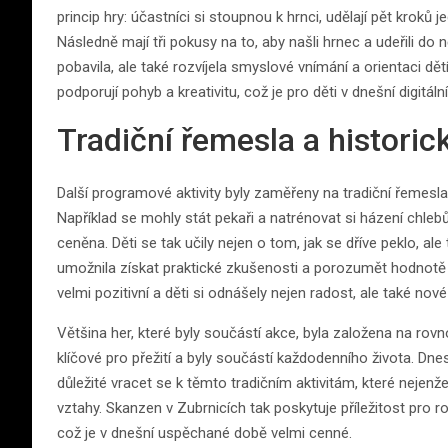
princip hry: účastníci si stoupnou k hrnci, udělají pět krok
Následně mají tři pokusy na to, aby našli hrnec a udeřili do n
pobavila, ale také rozvíjela smyslové vnímání a orientaci dětí
podporují pohyb a kreativitu, což je pro děti v dnešní digitáln
Tradiční řemesla a historic
Další programové aktivity byly zaměřeny na tradiční řemesla 
Například se mohly stát pekaři a natrénovat si házení chlebů
ceněna. Děti se tak učily nejen o tom, jak se dříve peklo, ale 
umožnila získat praktické zkušenosti a porozumět hodnotě t
velmi pozitivní a děti si odnášely nejen radost, ale také nové
Většina her, které byly součástí akce, byla založena na rov
klíčové pro přežití a byly součástí každodenního života. Dne
důležité vracet se k těmto tradičním aktivitám, které nejenže
vztahy. Skanzen v Zubrnicích tak poskytuje příležitost pro ro
což je v dnešní uspěchané době velmi cenné.