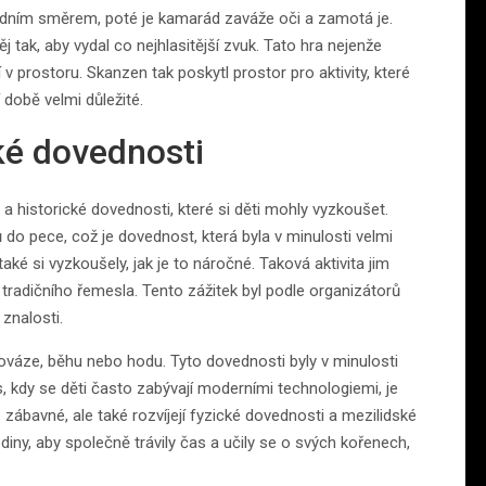
ů jedním směrem, poté je kamarád zaváže oči a zamotá je.
ěj tak, aby vydal co nejhlasitější zvuk. Tato hra nejenže
 v prostoru. Skanzen tak poskytl prostor pro aktivity, které
í době velmi důležité.
ké dovednosti
a historické dovednosti, které si děti mohly vyzkoušet.
 do pece, což je dovednost, která byla v minulosti velmi
také si vyzkoušely, jak je to náročné. Taková aktivita jim
radičního řemesla. Tento zážitek byl podle organizátorů
 znalosti.
nováze, běhu nebo hodu. Tyto dovednosti byly v minulosti
s, kdy se děti často zabývají moderními technologiemi, je
 zábavné, ale také rozvíjejí fyzické dovednosti a mezilidské
diny, aby společně trávily čas a učily se o svých kořenech,