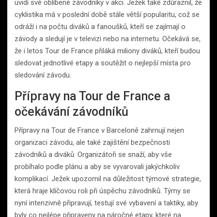
uvidí své oblíbené závodníky v akci. Ježek také zdůraznil, že
cyklistika má v poslední době stále větší popularitu, což se
odráží i na počtu diváků a fanoušků, kteří se zajímají o
závody a sledují je v televizi nebo na internetu. Očekává se,
že i letos Tour de France přiláká miliony diváků, kteří budou
sledovat jednotlivé etapy a soutěžit o nejlepší místa pro
sledování závodu.
Přípravy na Tour de France a
očekávání závodníků
Přípravy na Tour de France v Barceloně zahrnují nejen
organizaci závodu, ale také zajištění bezpečnosti
závodníků a diváků. Organizátoři se snaží, aby vše
probíhalo podle plánu a aby se vyvarovali jakýchkoliv
komplikací. Ježek upozornil na důležitost týmové strategie,
která hraje klíčovou roli při úspěchu závodníků. Týmy se
nyní intenzivně připravují, testují své vybavení a taktiky, aby
byly co nejlépe připraveny na náročné etapy, které na