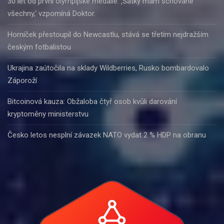
30 let od první olympijské medaile. ‚Šátky mám schované
všechny,‘ vzpomíná Doktor.
Horníček přestoupil do Newcastlu, stává se třetím nejdražším
českým fotbalistou
Ukrajina zaútočila na sklady Wildberries, Rusko bombardovalo
Záporoží
Bitcoinová kauza: Obžaloba čtyř osob kvůli darování
kryptoměny ministerstvu
Česko letos nesplní závazek NATO vydat 2 % HDP na obranu