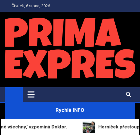
Skip
Čtvrtek, 6 srpna, 2026
to
content
PrimaExpres.cz
Informační magazín a novinky
Rychlé INFO
chny,‘ vzpomíná Doktor.
Horníček přestoupil do Ne