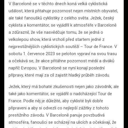
V Barceloně se v těchto dnech koná velká cyklistická
událost, která přitahuje pozornost nejen místních obyvatel,
ale také fanoušků cyklistiky z celého světa. Ježek, český
cyklista a komentátor, se vyjádřil k atmosféře v Barceloně
a zdůraznil, že vše nasvědčuje tomu, že se jedná o
velkolepou show, která vrcholí před startem jedné z
nejprestižnějších cyklistických soutěží – Tour de France. V
sobotu 1. července 2023 se peloton vypraví na svou trasu
a očekává se, že akce přitáhne pozornost médií a diváků
napříč Evropou. V Barceloně se nyní konají poslední
přípravy, které mají za cíl zajistit hladký průběh závodu.
Ježek, který má bohaté zkušenosti nejen jako závodník, ale
také jako komentátor, se vyjádřil o nadcházející Tour de
France. Podle něj je důležité, aby cyklisté byli dobře
připraveni a aby si odvezli co nejlepší zážitky z tohoto
prestižního závodu. V Barceloně panuje povzbudivá
atmosféra, fanoušci se scházejí na ulicích a očekávají, že